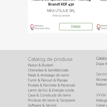
Brandt KDF 430
HIU SRL
NIKA UTILAJE SRL
ere
Pret la cerere
Detalii
Detalii
Catal
Catalog de produse
Dupa 
Paduri & Busteni
Cherestea & Semifabricate
Servici
Paleti & Ambalaje din lemn
Abonam
Furnir & Panouri & Placaje
Referin
Podele & Parchete & Pardoseli
Lemn de foc & Energie solida
Vinde
Case & Constructii din lemn
Produse din lemn & Tamplarie
Adaug
Software & Servicii
Cereri 