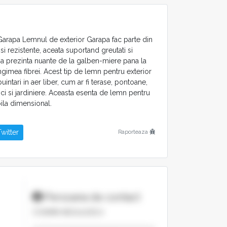
arapa Lemnul de exterior Garapa fac parte din
i rezistente, aceata suportand greutati si
pa prezinta nuante de la galben-miere pana la
ungimea fibrei. Acest tip de lemn pentru exterior
uintari in aer liber, cum ar fi terase, pontoane,
nci si jardiniere. Aceasta esenta de lemn pentru
bila dimensional.
witter
Raporteaza
Persoana de contact
COSMIN NEGULESCU