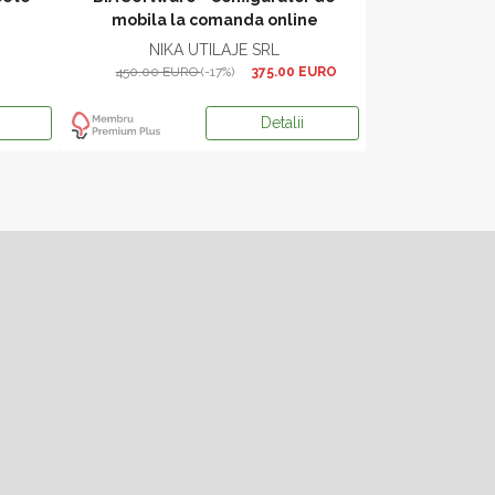
mobila la comanda online
NIKA UTILAJE SRL
Ligna 
450.00 EURO
(-17%)
375.00 EURO
85
Detalii