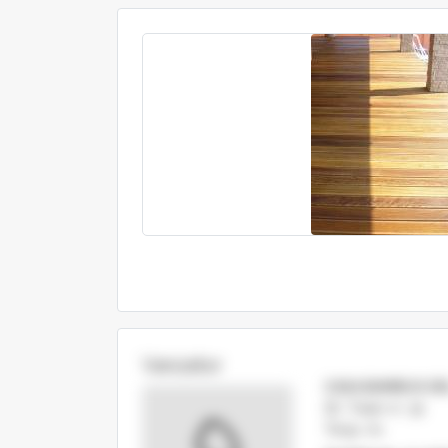
Vanzator
CASA BAMBUS SR
Str. Traian nr. 39
Targu Jiu