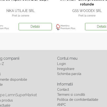
rotunde
NIKA UTILAJE SRL
GSS WOODEX SRL
Pret la cerere
Pret la cerere
Detalii
Detalii
og companii
Contul meu
A-Z
Login
Inregistrare
i
Schimba parola
ente disponibile
Informatii
te
Contact
 pe LemnSuperMarket
Termeni si conditii
Politica de confidentialitate
a produs
ANPC
actuale