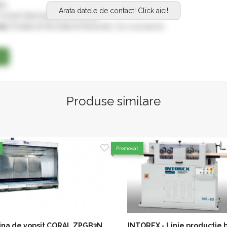
61
Arata datele de contact! Click aici!
omert Intermediere Distributie
es:
Podele & Parchete & Pardoseli, Usi si accesorii,
se
Produse similare
Promovat
ina de vopsit CORAL ZPGB3N
INTOREX - Linie productie 