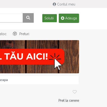
Contul meu
Solutii
Adauga
 stoc
Preturi
arapa
Pret la cerere