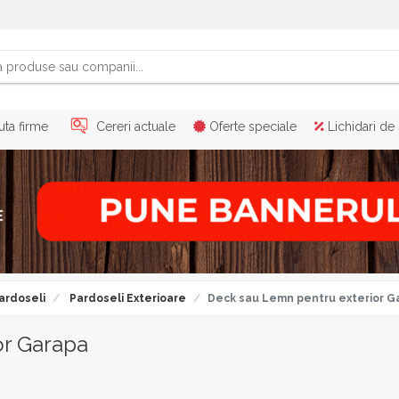
ta firme
Cereri actuale
Oferte speciale
Lichidari de
ardoseli
Pardoseli Exterioare
Deck sau Lemn pentru exterior G
or Garapa