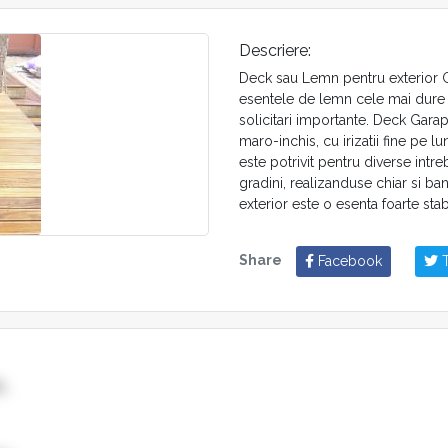
Descriere:
Deck sau Lemn pentru exterior G
esentele de lemn cele mai dure s
solicitari importante. Deck Gara
maro-inchis, cu irizatii fine pe l
este potrivit pentru diverse intreb
gradini, realizanduse chiar si ba
exterior este o esenta foarte sta
Share
Facebook
T
L