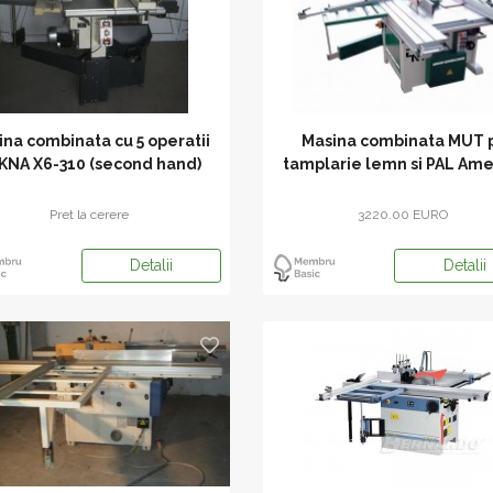
ina combinata cu 5 operatii
Masina combinata MUT 
KNA X6-310 (second hand)
tamplarie lemn si PAL Ame
Super 1600
Pret la cerere
3220.00 EURO
Detalii
Detalii