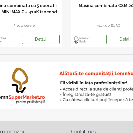
ina combinata cu 5 operatii
Masina combinata CSM 2
 MINI MAX CU 410K (second
hand)
Pret la cerere
3475.00 EURO
Detalii
Detalii
og companii
Contul meu