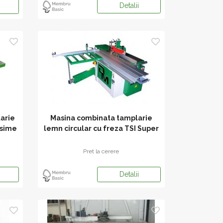
Detalii
arie
Masina combinata tamplarie
osime
lemn circular cu freza TSI Super
1600
Pret la cerere
Detalii