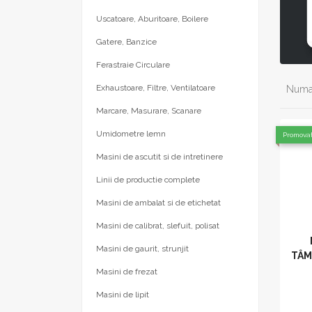
Uscatoare, Aburitoare, Boilere
Gatere, Banzice
Ferastraie Circulare
Exhaustoare, Filtre, Ventilatoare
Numar
Marcare, Masurare, Scanare
Umidometre lemn
Promova
Masini de ascutit si de intretinere
Linii de productie complete
Masini de ambalat si de etichetat
Masini de calibrat, slefuit, polisat
Masini de gaurit, strunjit
TÂM
Masini de frezat
Masini de lipit