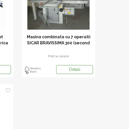
pt
Masina combinata cu 7 operatii
rica
SICAR BRAVISSIMA 300 (second
hand)
Pret la cerere
Detalii