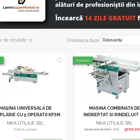
 de rezultate: 11
Ordoneaza dupa:
t
Promovat
MAŞINĂ UNIVERSALĂ DE
MASINA COMBINATA DE
PLĂRIE CU 5 OPERATII KPSN
INDREPTAT SI RINDELUIT
300 A
GROSIME ROJEK MSP 41
NIKA UTILAJE SRL
NIKA UTILAJE SRL
Pret la cerere
6220.00 EURO
(-8%)
5700.0