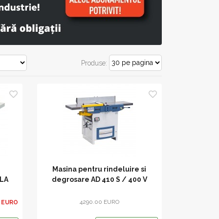
Produse:
Masina pentru rindeluire si
 LA
degrosare AD 410 S / 400 V
5
4290.00 EURO
0 EURO