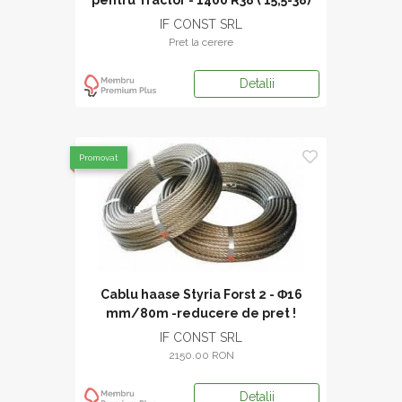
pentru Tractor - 1400 R38 ( 15,5-38)
IF CONST SRL
Pret la cerere
Detalii
Promovat
Cablu haase Styria Forst 2 - Φ16
mm/80m -reducere de pret !
IF CONST SRL
2150.00 RON
Detalii