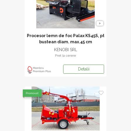
Procesor lemn de foc Palax KS45S, pt
bustean diam. max.45 cm
KENOBI SRL
Pret la cerere
Detalii
Promovat