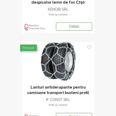
despicator lemn de foc C750
KENOBI SRL
Pret la cerere
Detalii
Promovat
Lanturi antiderapante pentru
camioane transport busteni profil
Greifsteg Zwilling
IF CONST SRL
Pret la cerere