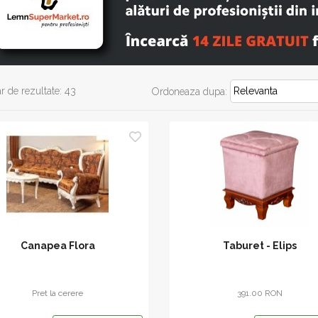
 de rezultate: 43
Ordoneaza dupa:
Canapea Flora
Taburet - Elips
Pret la cerere
391.00 RON