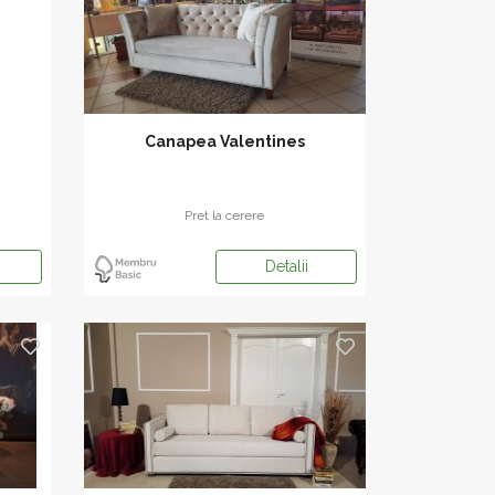
Canapea Valentines
Pret la cerere
Detalii