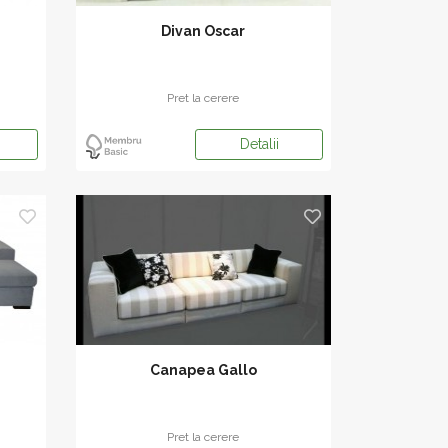
Divan Oscar
Pret la cerere
Detalii
Canapea Gallo
Pret la cerere