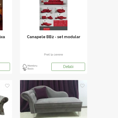
ixa
Canapele BB2 - set modular
Pret la cerere
Detalii