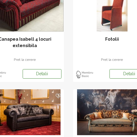
Canapea Isabell 4 locuri
Fotolii
extensibila
Pret la cerere
Pret la cerere
Detalii
Detalii