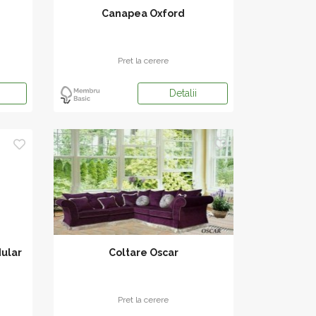
Canapea Oxford
Pret la cerere
Detalii
dular
Coltare Oscar
Pret la cerere