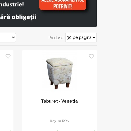
Produse:
Taburet - Venetia
625.00 RON