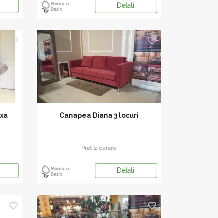
Detalii
ixa
Canapea Diana 3 locuri
Pret la cerere
Detalii