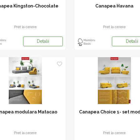
apea Kingston-Chocolate
Canapea Havana
Pret la cerere
Pret la cerere
Detalii
Detalii
napea modulara Matacao
Canapea Choice 1- set mo
Pret la cerere
Pret la cerere