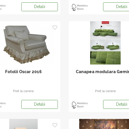
Detalii
Detalii
Fotolii Oscar 2016
Canapea modulara Gemin
Pret la cerere
Pret la cerere
Detalii
Detalii