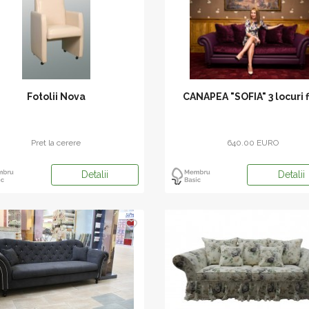
Fotolii Nova
CANAPEA "SOFIA" 3 locuri f
Pret la cerere
640.00 EURO
Detalii
Detalii