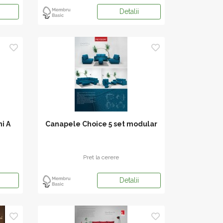
Detalii
i A
Canapele Choice 5 set modular
Pret la cerere
Detalii