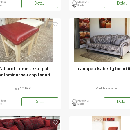
Detalii
Detalii
Tabureti lemn sezut pal
canapea Isabell 3 locuri f
elaminat sau capitonati
53.00 RON
Pret la cerere
Detalii
Detalii