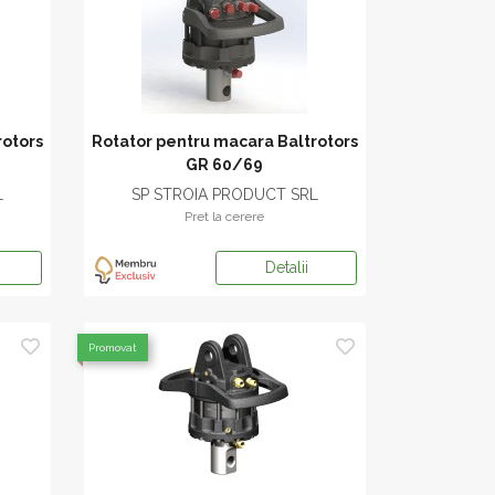
rotors
Rotator pentru macara Baltrotors
GR 60/69
L
SP STROIA PRODUCT SRL
Pret la cerere
Detalii
Promovat