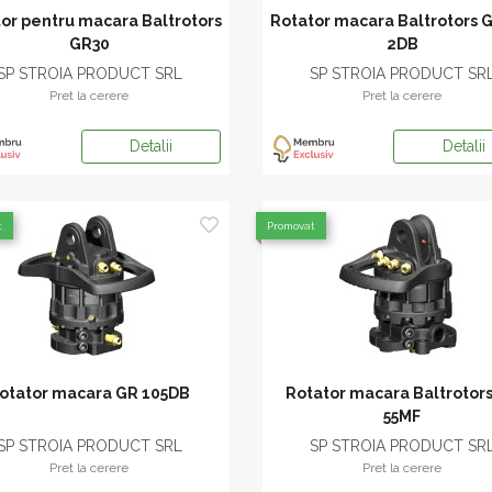
or pentru macara Baltrotors
Rotator macara Baltrotors 
GR30
2DB
SP STROIA PRODUCT SRL
SP STROIA PRODUCT SR
Pret la cerere
Pret la cerere
Detalii
Detalii
t
Promovat
otator macara GR 105DB
Rotator macara Baltrotor
55MF
SP STROIA PRODUCT SRL
SP STROIA PRODUCT SR
Pret la cerere
Pret la cerere