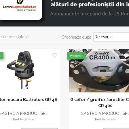
 de rezultate: 21
Ordoneaza dupa:
t
Promovat
tor macara Baltrotors GR 46
Graifer / greifer forestier 
CR 400
SP STROIA PRODUCT SRL
SP STROIA PRODUCT SR
Pret la cerere
Pret la cerere