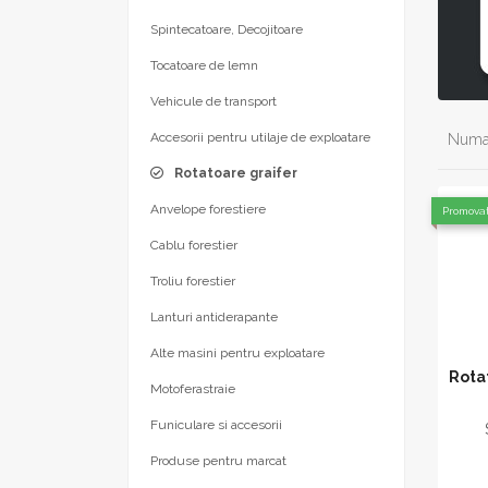
Spintecatoare, Decojitoare
Tocatoare de lemn
Vehicule de transport
Accesorii pentru utilaje de exploatare
Numar
Rotatoare graifer
Anvelope forestiere
Promova
Cablu forestier
Troliu forestier
Lanturi antiderapante
Alte masini pentru exploatare
Rota
Motoferastraie
Funiculare si accesorii
Produse pentru marcat