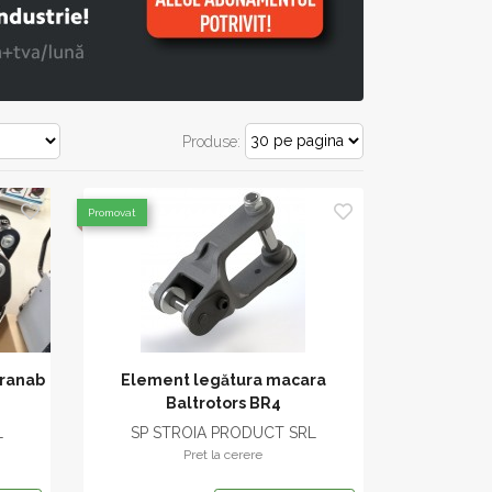
Produse:
Promovat
Cranab
Element legătura macara
Baltrotors BR4
L
SP STROIA PRODUCT SRL
Pret la cerere