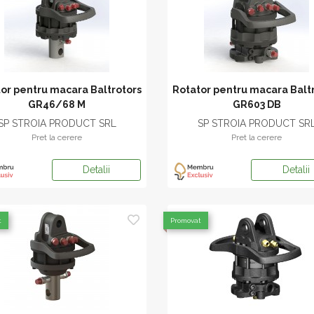
or pentru macara Baltrotors
Rotator pentru macara Balt
GR46/68 M
GR603 DB
SP STROIA PRODUCT SRL
SP STROIA PRODUCT SR
Pret la cerere
Pret la cerere
Detalii
Detalii
t
Promovat