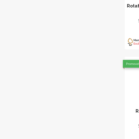
Rotat
Promova
R