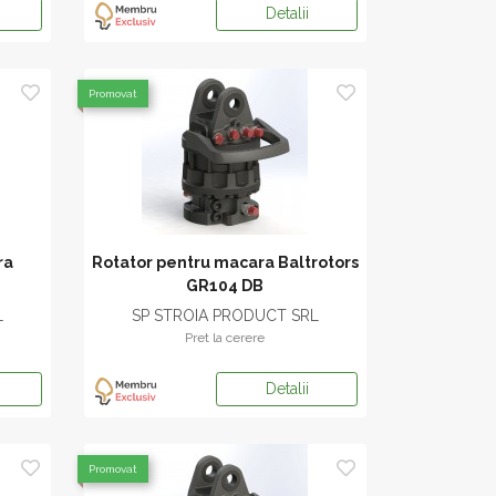
Detalii
Promovat
ra
Rotator pentru macara Baltrotors
GR104 DB
L
SP STROIA PRODUCT SRL
Pret la cerere
Detalii
Promovat