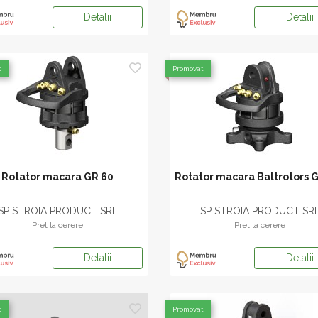
Detalii
Detalii
t
Promovat
Rotator macara GR 60
Rotator macara Baltrotors 
SP STROIA PRODUCT SRL
SP STROIA PRODUCT SR
Pret la cerere
Pret la cerere
Detalii
Detalii
t
Promovat