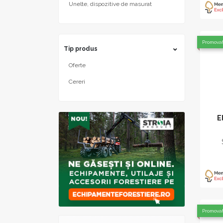
Unelte, dispozitive de masurat
Promova
Tip produs
Oferte
Cereri
E
Promova