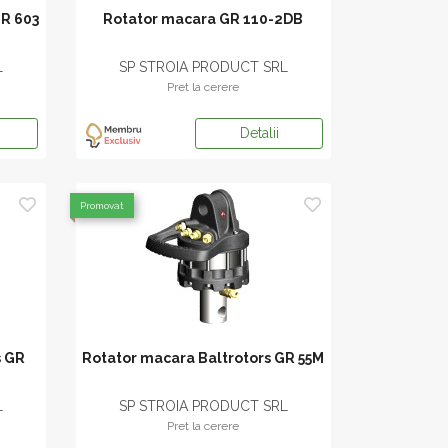
GR 603
Rotator macara GR 110-2DB
L
SP STROIA PRODUCT SRL
Pret la cerere
Detalii
Promovat
s GR
Rotator macara Baltrotors GR 55M
L
SP STROIA PRODUCT SRL
Pret la cerere