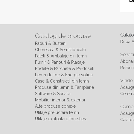
Catal
Catalog de produse
Dupa 
Paduri & Busteni
Cherestea & Semifabricate
Servici
Paleti & Ambalaje din lemn
Abonam
Furnir & Panouri & Placaje
Referin
Podele & Parchete & Pardoseli
Lemn de foc & Energie solida
Vinde
Case & Constructii din lemn
Produse din lemn & Tamplarie
Adaug
Software & Servicii
Cereri 
Mobilier interior & exterior
Alte produse conexe
Cumpa
Utilaje prelucrare lemn
Adauga
Utilaje exploatare forestiera
Catalo