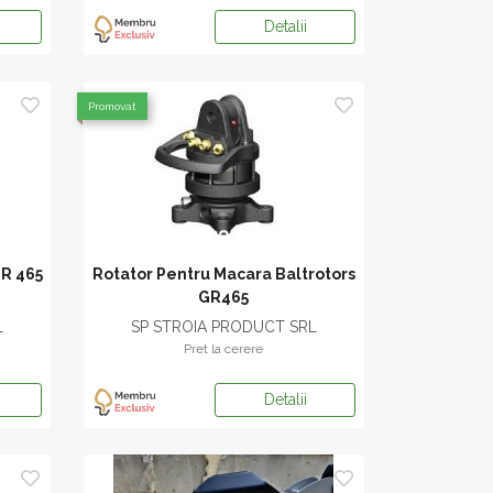
Detalii
Promovat
GR 465
Rotator Pentru Macara Baltrotors
GR465
L
SP STROIA PRODUCT SRL
Pret la cerere
Detalii