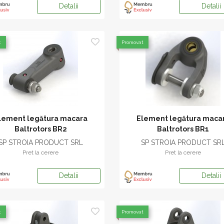
Detalii
Detalii
t
Promovat
lement legătura macara
Element legătura maca
Baltrotors BR2
Baltrotors BR1
SP STROIA PRODUCT SRL
SP STROIA PRODUCT SR
Pret la cerere
Pret la cerere
Detalii
Detalii
t
Promovat