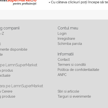
og companii
Contul meu
A-Z
Login
Inregistrare
i
Schimba parola
ente disponibile
Informatii
te
Contact
 pe LemnSuperMarket
Termeni si conditii
Politica de confidentialitate
a produs
ANPC
actuale
ra pe LemnSuperMarket
 Cerere
Stiri si articole
g produse
Targuri si evenimente