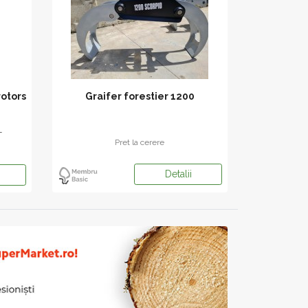
rotors
Graifer forestier 1200
L
Pret la cerere
Detalii