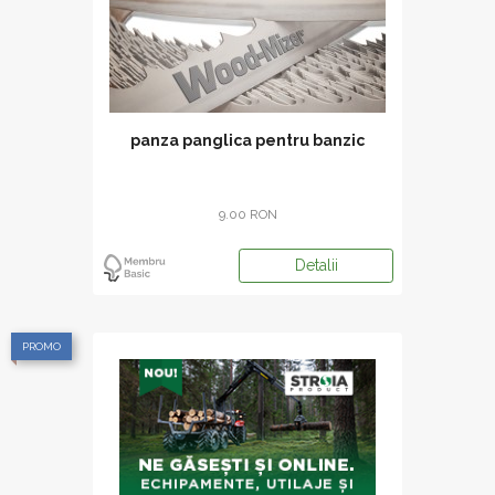
panza panglica pentru banzic
9.00 RON
Detalii
PROMO