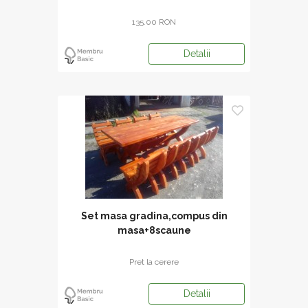
135.00 RON
Detalii
Set masa gradina,compus din
masa+8scaune
Pret la cerere
Detalii