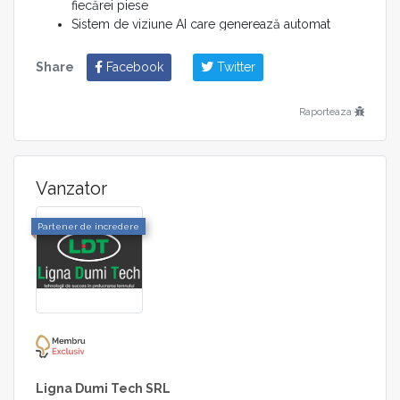
fiecărei piese
Sistem de viziune AI care generează automat
traseele de pulverizare, adaptate la geometria
reală a piesei
Share
Facebook
Twitter
Robot pe 5 axe, cu mișcare fluidă a pistolului pe
toate direcțiile necesare pentru acoperire
Raporteaza
completă
Sistem de recuperare a vopselei, care colectează
excesul de pulverizare și reduce pierderile de
material
Vanzator
Control integrat printr-un calculator industrial +
controler de mișcare, pentru funcționare rapidă și
Partener de incredere
stabilă
2 pistoale de pulverizare active + sistem de
alimentare cu vopsea (pompe), de la
producătorul francez Kremlin
Dimensiuni și capacitate:
Gabarit echipament: 6,3 m (L) × 3,5 m (l) × 3,0 m (H)
Putere instalată: 18,4 kW | 1 operator | sarcină
Ligna Dumi Tech SRL
maximă piesă: 50 kg