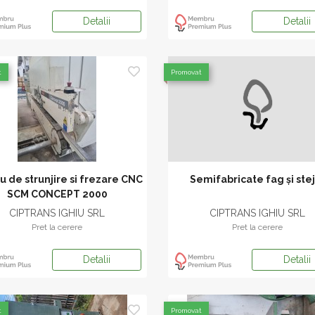
Detalii
Detalii
t
Promovat
u de strunjire si frezare CNC
Semifabricate fag și ste
SCM CONCEPT 2000
CIPTRANS IGHIU SRL
CIPTRANS IGHIU SRL
Pret la cerere
Pret la cerere
Detalii
Detalii
t
Promovat