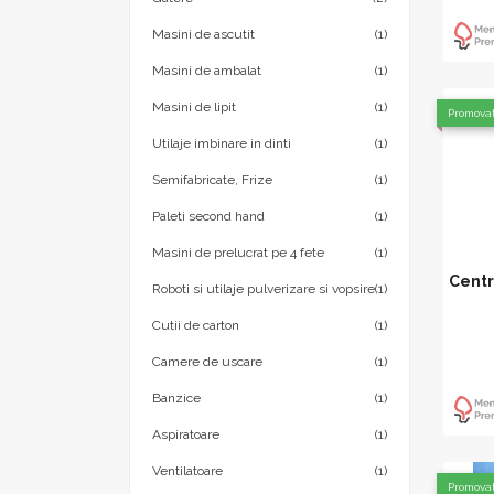
Masini de ascutit
(1)
Masini de ambalat
(1)
Masini de lipit
(1)
Promova
Utilaje imbinare in dinti
(1)
Semifabricate, Frize
(1)
Paleti second hand
(1)
Masini de prelucrat pe 4 fete
(1)
Centr
Roboti si utilaje pulverizare si vopsire
(1)
Cutii de carton
(1)
Camere de uscare
(1)
Banzice
(1)
Aspiratoare
(1)
Ventilatoare
(1)
Promova