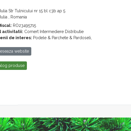
Iulia Str Tulnicului nr 15 bl c3b ap 5
Iulia , Romania
iscal:
RO23495715
 activitatii:
Comert Intermediere Distributie
nii de interes:
Podele & Parchete & Pardoseli,
eseaza website
alog produse