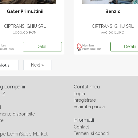
Gater Primultinii
Banzic
CIPTRANS IGHIU SRL
CIPTRANS IGHIU SRL
1000.00 RON
550.00 EURO
Detalii
Detalii
vious
Next »
og companii
Contul meu
A-Z
Login
Inregistrare
i
Schimba parola
ente disponibile
Informatii
te
Contact
 pe LemnSuperMarket
Termeni si conditii