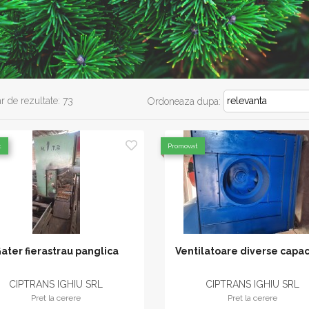
 de rezultate: 73
Ordoneaza dupa:
t
Promovat
ater fierastrau panglica
Ventilatoare diverse capac
CIPTRANS IGHIU SRL
CIPTRANS IGHIU SRL
Pret la cerere
Pret la cerere