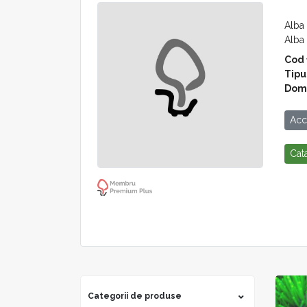
Alba 
Alba 
Cod f
Tipul
Dome
Acc
Cat
Categorii de produse