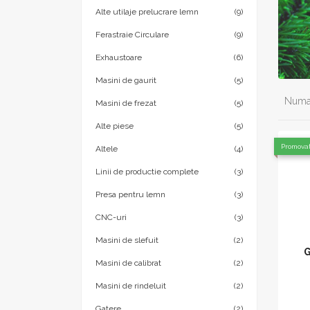
Alte utilaje prelucrare lemn
(9)
Ferastraie Circulare
(9)
Exhaustoare
(6)
Masini de gaurit
(5)
Numar
Masini de frezat
(5)
Alte piese
(5)
Promova
Altele
(4)
Linii de productie complete
(3)
Presa pentru lemn
(3)
CNC-uri
(3)
Masini de slefuit
(2)
G
Masini de calibrat
(2)
Masini de rindeluit
(2)
Gatere
(2)