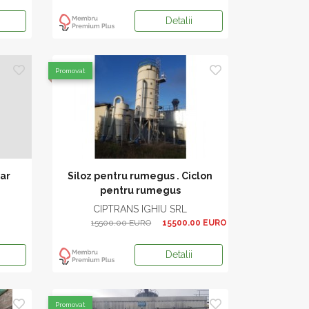
Detalii
Promovat
jar
Siloz pentru rumegus . Ciclon
pentru rumegus
CIPTRANS IGHIU SRL
15500.00 EURO
15500.00 EURO
Detalii
Promovat