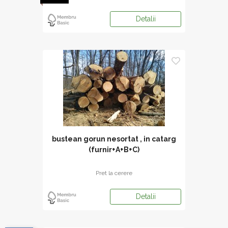
Detalii
bustean gorun nesortat , in catarg
(furnir+A+B+C)
Pret la cerere
Detalii