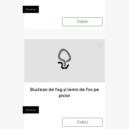
Cerere
Detalii
Buștean de fag și lemn de foc pe
picior
Cerere
Detalii