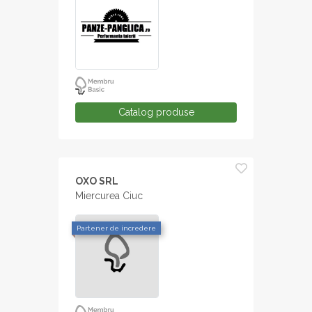
Catalog produse
OXO SRL
Miercurea Ciuc
Partener de incredere