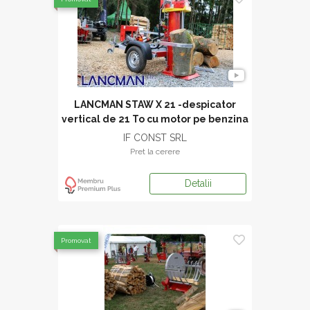
LANCMAN STAW X 21 -despicator
vertical de 21 To cu motor pe benzina
montat pe remorca usoara
IF CONST SRL
Pret la cerere
Detalii
Promovat