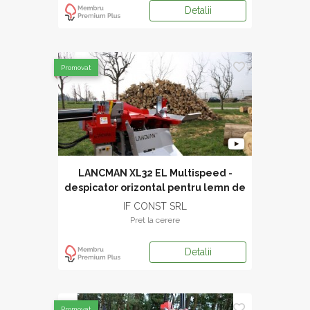
Detalii
Promovat
LANCMAN XL32 EL Multispeed -
despicator orizontal pentru lemn de
foc 32 to forta
IF CONST SRL
Pret la cerere
Detalii
Promovat