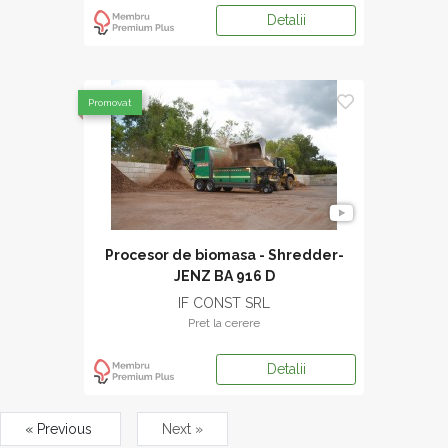
Detalii
Promovat
Procesor de biomasa - Shredder-
JENZ BA 916 D
IF CONST SRL
Pret la cerere
Detalii
« Previous
Next »