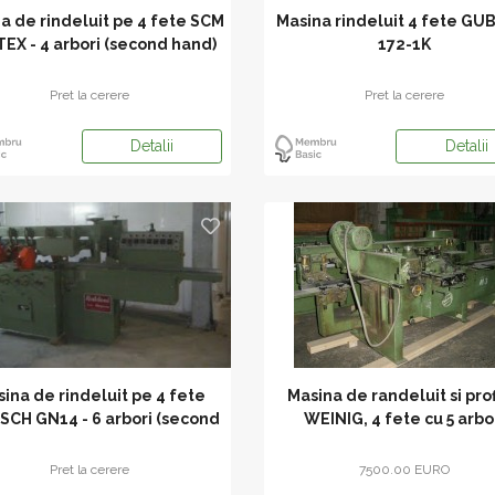
a de rindeluit pe 4 fete SCM
Masina rindeluit 4 fete GU
EX - 4 arbori (second hand)
172-1K
Pret la cerere
Pret la cerere
Detalii
Detalii
ina de rindeluit pe 4 fete
Masina de randeluit si prof
SCH GN14 - 6 arbori (second
WEINIG, 4 fete cu 5 arbo
hand)
Pret la cerere
7500.00 EURO