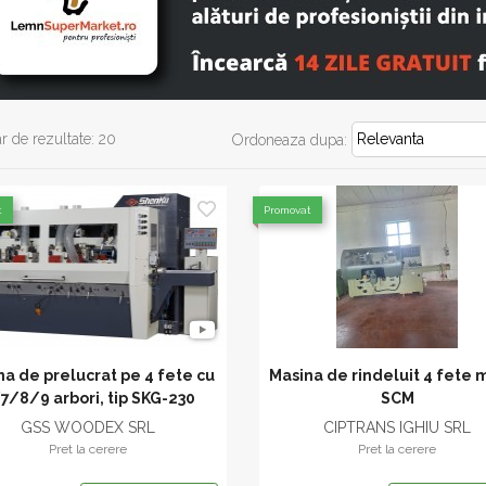
 de rezultate: 20
Ordoneaza dupa:
t
Promovat
na de prelucrat pe 4 fete cu
Masina de rindeluit 4 fete 
7/8/9 arbori, tip SKG-230
SCM
GSS WOODEX SRL
CIPTRANS IGHIU SRL
Pret la cerere
Pret la cerere