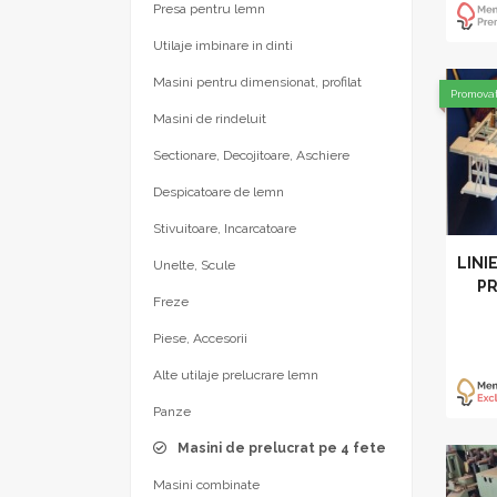
Presa pentru lemn
Utilaje imbinare in dinti
Masini pentru dimensionat, profilat
Promova
Masini de rindeluit
Sectionare, Decojitoare, Aschiere
Despicatoare de lemn
Stivuitoare, Incarcatoare
LINI
Unelte, Scule
PR
Freze
Piese, Accesorii
Alte utilaje prelucrare lemn
Panze
Masini de prelucrat pe 4 fete
Masini combinate