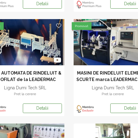
Detalii
Detalii
t
Promovat
E AUTOMATA DE RINDELUIT &
MASINI DE RINDELUIT ELE
OFILAT de la LEADERMAC
SCURTE marca LEADERMAC 
mm
Ligna Dumi Tech SRL
Ligna Dumi Tech SRL
Pret la cerere
Pret la cerere
Detalii
Detalii