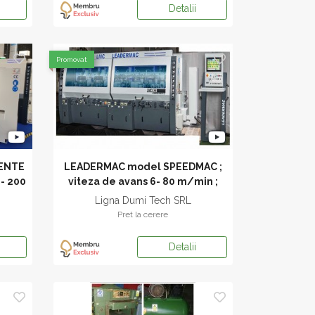
Detalii
Promovat
MENTE
LEADERMAC model SPEEDMAC ;
- 200
viteza de avans 6- 80 m/min ;
latime 330 mm
Ligna Dumi Tech SRL
Pret la cerere
Detalii