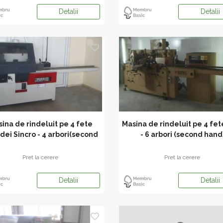
Detalii
Detalii
ina de rindeluit pe 4 fete
Masina de rindeluit pe 4 fe
dei Sincro - 4 arbori(second
- 6 arbori (second hand
hand)
Pret la cerere
Pret la cerere
Detalii
Detalii