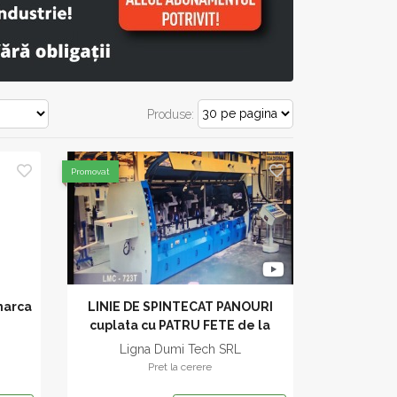
Produse:
Promovat
marca
LINIE DE SPINTECAT PANOURI
cuplata cu PATRU FETE de la
LEADERMAC
Ligna Dumi Tech SRL
Pret la cerere