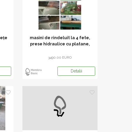
feţe
masini de rindeluit la 4 fete,
prese hidraulice cu platane,
multilama
3490.00 EURO
Detalii