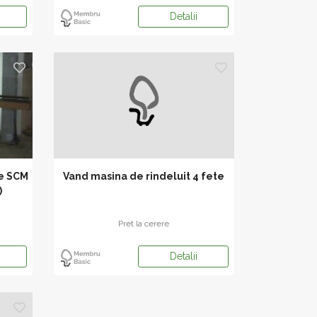
Detalii
te SCM
Vand masina de rindeluit 4 fete
)
Pret la cerere
Detalii