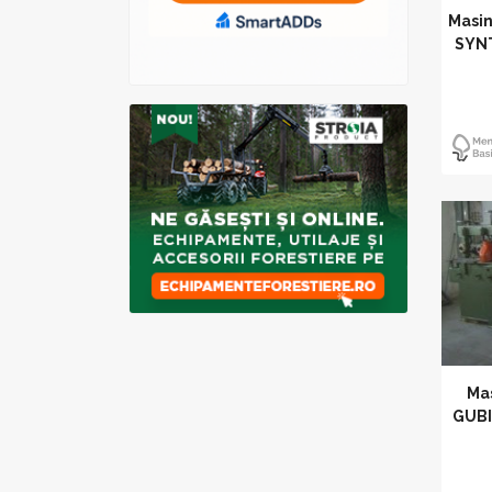
Masin
SYNT
Mas
GUBI