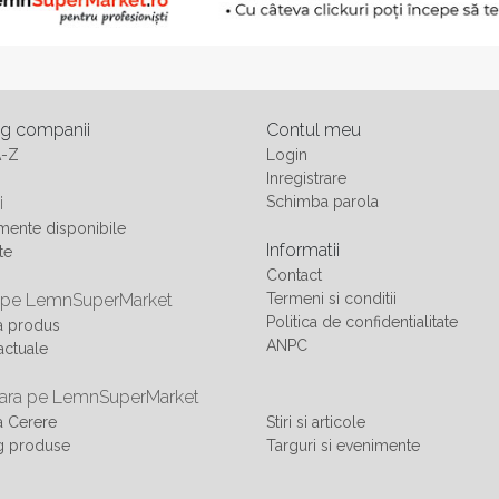
og companii
Contul meu
A-Z
Login
Inregistrare
i
Schimba parola
ente disponibile
Informatii
te
Contact
 pe LemnSuperMarket
Termeni si conditii
Politica de confidentialitate
a produs
ANPC
actuale
ra pe LemnSuperMarket
 Cerere
Stiri si articole
g produse
Targuri si evenimente