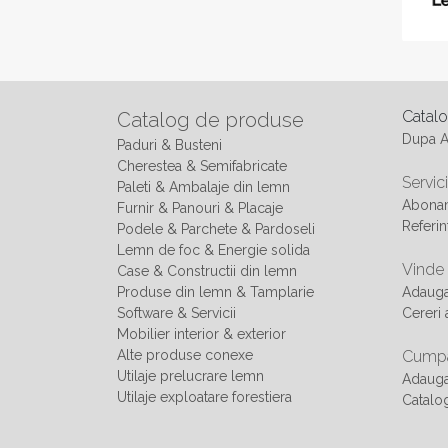
Catal
Catalog de produse
Dupa 
Paduri & Busteni
Cherestea & Semifabricate
Servici
Paleti & Ambalaje din lemn
Abonam
Furnir & Panouri & Placaje
Referin
Podele & Parchete & Pardoseli
Lemn de foc & Energie solida
Vinde
Case & Constructii din lemn
Produse din lemn & Tamplarie
Adaug
Software & Servicii
Cereri 
Mobilier interior & exterior
Alte produse conexe
Cumpa
Utilaje prelucrare lemn
Adauga
Utilaje exploatare forestiera
Catalo