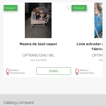
Promovat
Promovat
E
Masina de tăiat cepuri
Linie extruder g
fabrica
CIPTRANS IGHIU SRL
CIPTRANS
100.00 RON
Pret 
Detalii
Catalog companii