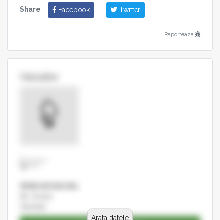
Share
Facebook
Twitter
Raporteaza
Vanzator
WIND WOOD SRL
Str. Zorilor
Zarnesti
Arata datele