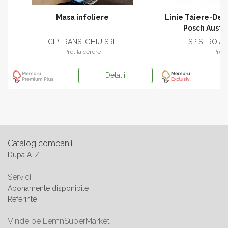
Masa infoliere
Linie Tăiere-Des
Posch Austri
CIPTRANS IGHIU SRL
SP STROIA
Pret la cerere
Pret 
Detalii
Catalog companii
Dupa A-Z
Servicii
Abonamente disponibile
Referinte
Vinde pe LemnSuperMarket