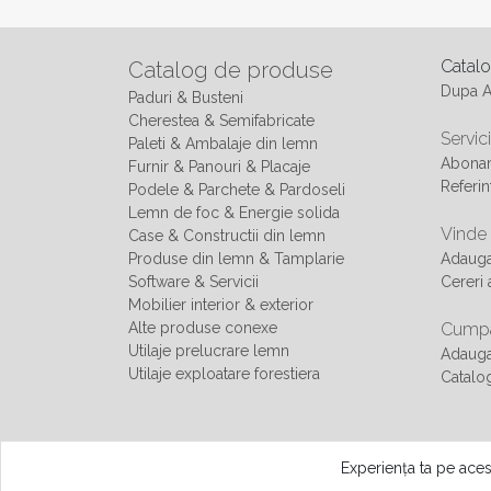
Catal
Catalog de produse
Dupa 
Paduri & Busteni
Cherestea & Semifabricate
Servici
Paleti & Ambalaje din lemn
Abonam
Furnir & Panouri & Placaje
Referin
Podele & Parchete & Pardoseli
Lemn de foc & Energie solida
Vinde
Case & Constructii din lemn
Produse din lemn & Tamplarie
Adaug
Software & Servicii
Cereri 
Mobilier interior & exterior
Alte produse conexe
Cumpa
Utilaje prelucrare lemn
Adauga
Utilaje exploatare forestiera
Catalo
© Copyright - All rights reserved 2013 - 2026 Smart Web Invest
Experiența ta pe aces