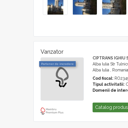
Vanzator
CIPTRANS IGHIU 
Alba Iulia Str Tulni
Partener de incredere
Alba Iulia , Romani
Cod fiscal:
RO2349
Tipul activitatii:
C
Domenii de inter
Catalog produ