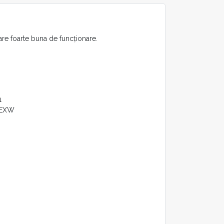
are foarte buna de funcționare.
1
EXW