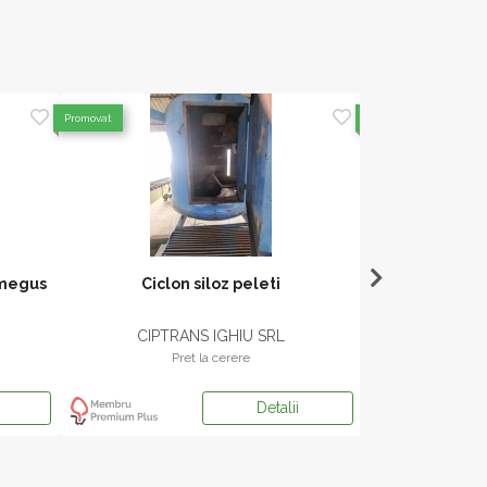
Promovat
Promovat
umegus
Ciclon siloz peleti
Tubulat
CIPTRANS IGHIU SRL
CIPTR
Pret la cerere
Pr
Detalii