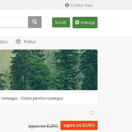
Contul meu
Solutii
Adauga
 stoc
Preturi
u rumegus . Ciclon pentru rumegus
15500.00 EURO
15500.00 EURO