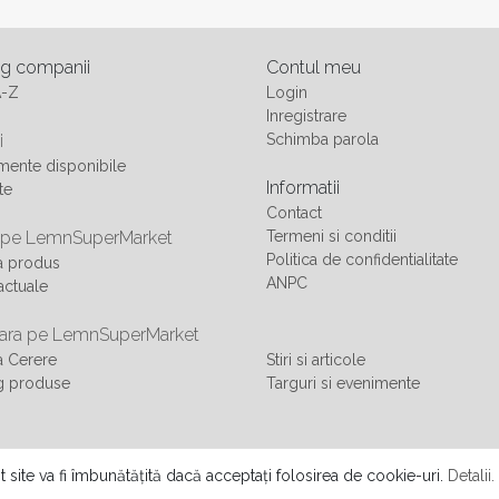
og companii
Contul meu
A-Z
Login
Inregistrare
i
Schimba parola
ente disponibile
Informatii
te
Contact
 pe LemnSuperMarket
Termeni si conditii
Politica de confidentialitate
a produs
ANPC
actuale
ra pe LemnSuperMarket
 Cerere
Stiri si articole
g produse
Targuri si evenimente
 SRL
t site va fi îmbunătățită dacă acceptați folosirea de cookie-uri.
Detalii.