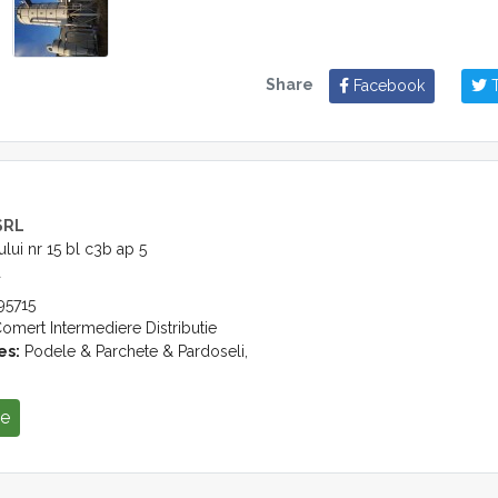
Share
Facebook
T
SRL
cului nr 15 bl c3b ap 5
a
5715
omert Intermediere Distributie
es:
Podele & Parchete & Pardoseli,
se