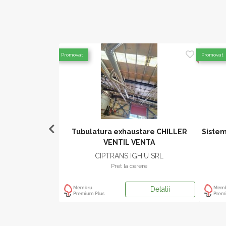
Promovat
Promovat
e aspiratie IMAS
Tubulatura exhaustare CHILLER
Sistem
NICA
VENTIL VENTA
ech SRL
CIPTRANS IGHIU SRL
ere
Pret la cerere
Detalii
Detalii