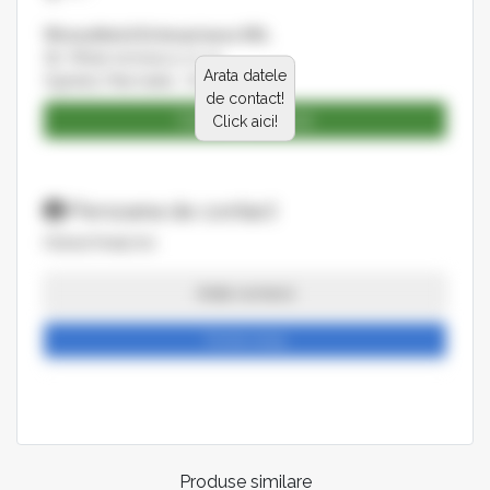
Wooodfield Enterprisess SRL
Str. Mihail eminescu nr 12
Arata datele
Sighetul-Marmatiei , Romania
de contact!
Catalog produse
Click aici!
Persoana de contact
FERASTRAIE.RO
Arata numarul
Trimite mesaj
Produse similare