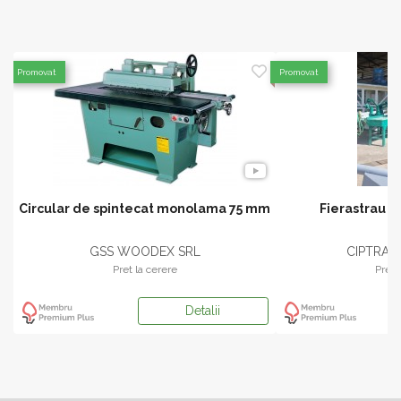
Promovat
Promovat
Circular de spintecat monolama 75 mm
Fierastrau c
7
GSS WOODEX SRL
CIPTRANS
Pret la cerere
Pret 
Detalii