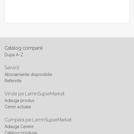
Catalog companii
Dupa A-Z
Servicii
Abonamente disponibile
Referinte
Vinde pe LemnSuperMarket
Adauga produs
Cereri actuale
Cumpara pe LemnSuperMarket
Adauga Cerere
Catalog produse