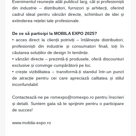
Evenimentul reunește atât publicul larg, cât și profesioniști
din industrie – distribuitori, furnizori și arhitecți, oferind
cadrul ideal pentru vânzări directe, schimburi de idei și
extinderea rețelei tale profesionale.
De ce să participi la MOBILA EXPO 2025?
• acces direct la clienții potriviți – întâlnește distribuitori,
profesioniști din industrie și consumatori finali, toți în
căutarea soluțiilor de design în tendințe.
• vânzări directe – prezintă-ți produsele, oferă discounturi
exclusive și convinge cumpărătorii pe loc.
• crește vizibilitatea – transformă-ți standul într-un punct
de atracție pentru cei care apreciază calitatea și stilul
inconfundabil.
Contactează-ne pe romexpo@romexpo.ro pentru înscrieri
și detalii. Suntem gata să te sprijinim pentru o participare
de succes!
www.mobila-expo.ro