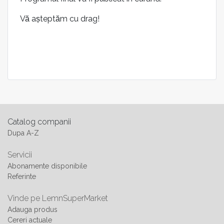
Vă așteptăm cu drag!
Catalog companii
Dupa A-Z
Servicii
Abonamente disponibile
Referinte
Vinde pe LemnSuperMarket
Adauga produs
Cereri actuale