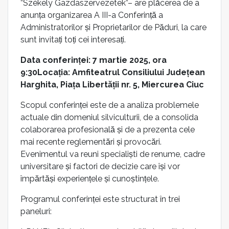
”Székely Gazdaszervezetek”– are plăcerea de a
anunța organizarea A III-a Conferință a
Administratorilor și Proprietarilor de Păduri, la care
sunt invitați toți cei interesați.
Data conferinței: 7 martie 2025, ora
9:30Locația: Amfiteatrul Consiliului Județean
Harghita, Piața Libertății nr. 5, Miercurea Ciuc
Scopul conferinței este de a analiza problemele
actuale din domeniul silviculturii, de a consolida
colaborarea profesională și de a prezenta cele
mai recente reglementări și provocări.
Evenimentul va reuni specialiști de renume, cadre
universitare și factori de decizie care își vor
împărtăși experiențele și cunoștințele.
Programul conferinței este structurat în trei
paneluri: