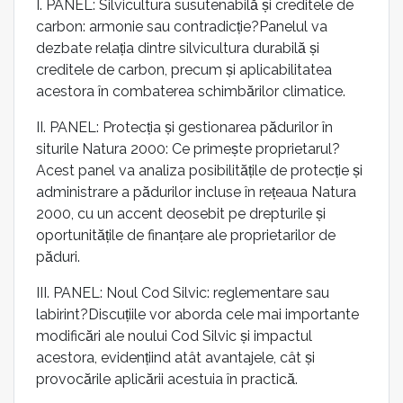
I. PANEL: Silvicultura susutenabilă și creditele de
carbon: armonie sau contradicție?Panelul va
dezbate relația dintre silvicultura durabilă și
creditele de carbon, precum și aplicabilitatea
acestora în combaterea schimbărilor climatice.
II. PANEL: Protecția și gestionarea pădurilor în
siturile Natura 2000: Ce primește proprietarul?
Acest panel va analiza posibilitățile de protecție și
administrare a pădurilor incluse în rețeaua Natura
2000, cu un accent deosebit pe drepturile și
oportunitățile de finanțare ale proprietarilor de
păduri.
III. PANEL: Noul Cod Silvic: reglementare sau
labirint?Discuțiile vor aborda cele mai importante
modificări ale noului Cod Silvic și impactul
acestora, evidențiind atât avantajele, cât și
provocările aplicării acestuia în practică.