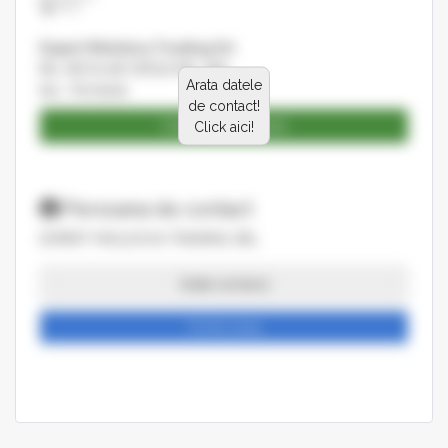
Unitate incizoare cu incizor
Toate detaliile sunt disponibile aici
Expert Moldova Trading Srl
- https://www.ebernardo.ro/fierastrau-circular-de-
Blv. NICOLAE IORGA NR. 38A
formatizat-bernardo-topcut-3200-er.html
Arata datele
Iasi , Romania
de contact!
Catalog produse
Click aici!
Persoana de contact
EXPERT MOLDOVA TRADING SRL
Arata numarul
Trimite mesaj