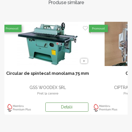
Produse similare
Promovat
Promovat
Circular de spintecat monolama 75 mm
Cir
GSS WOODEX SRL
CIPTRANS
Pret la cerere
Pret 
Detalii