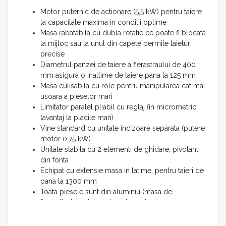
Motor puternic de actionare (5,5 kW) pentru taiere
la capacitate maxima in conditii optime
Masa rabatabila cu dubla rotatie ce poate fi blocata
la mijloc sau la unul din capete permite taieturi
precise
Diametrul panzei de taiere a fierastraului de 400
mm asigura o inaltime de taiere pana la 125 mm
Masa culisabila cu role pentru manipularea cat mai
usoara a pieselor mari
Limitator paralel pliabil cu reglaj fin micrometric
(avantaj la placile mari)
Vine standard cu unitate incizoare separata (putere
motor 0,75 kW)
Unitate stabila cu 2 elementi de ghidare, pivotanti
din fonta
Echipat cu extensie masa in latime, pentru taieri de
pana la 1300 mm
Toata piesele sunt din aluminiu (masa de
formatizat, limitatoare) sunt anodizate
Limitator telescopic extensibil (pana la 3200 mm)
montabil in fata si spatele mesei culisabile,