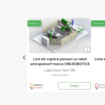
Promovat
Promovat
e cu roboti CMA
Linii de vopsire panouri cu robot
Linie 
CS
antropomorf marca CMA ROBOTICS
ech SRL
Ligna Dumi Tech SRL
ere
Pret la cerere
Detalii
Detalii