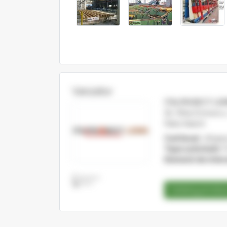
Vanzator
ITALPROIECT LE
Str. Mihai Eminescu,
Piatra Neamt
Cod fiscal:
265494
Tipul activitatii:
P
Domenii de inter
Catalog produ