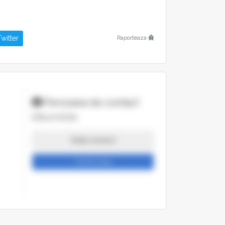
witter
Raporteaza
Persoana de contact
EMILIA MOISA
Arata numarul
Trimite mesaj