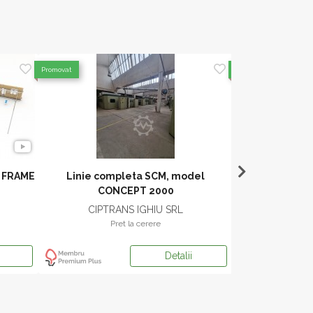
Promovat
Promovat
 FRAME
Linie completa SCM, model
INTOREX - L
CONCEPT 2000
CIPTRANS IGHIU SRL
GSS 
Pret la cerere
Pr
Detalii