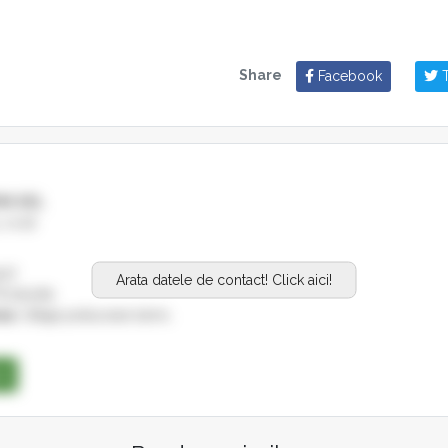
Share
Facebook
T
MN SRL
 nr.16
37
Arata datele de contact! Click aici!
roductie
es:
Utilaje prelucrare lemn,
se