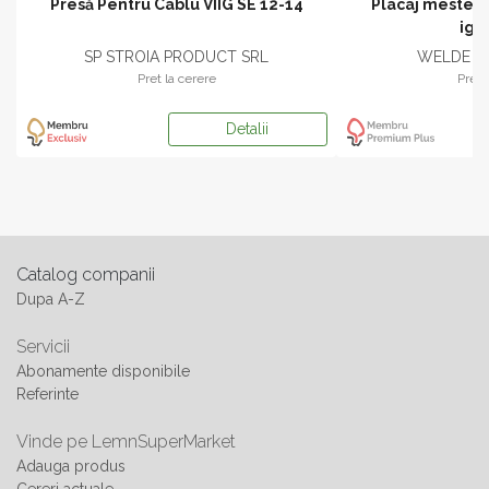
Presă Pentru Cablu VIIG SE 12-14
Placaj mesteac
ign
SP STROIA PRODUCT SRL
WELDE R
Pret la cerere
Pret 
Detalii
Catalog companii
Dupa A-Z
Servicii
Abonamente disponibile
Referinte
Vinde pe LemnSuperMarket
Adauga produs