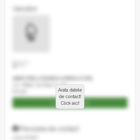
Vanzator
ABIES PRELUCRAREA LEMNULUI SRL
sos. Stefan cel Mare nr. 291
Arata datele
Roman
de contact!
Catalog produse
Click aici!
Persoana de contact
LIVIU PITRET