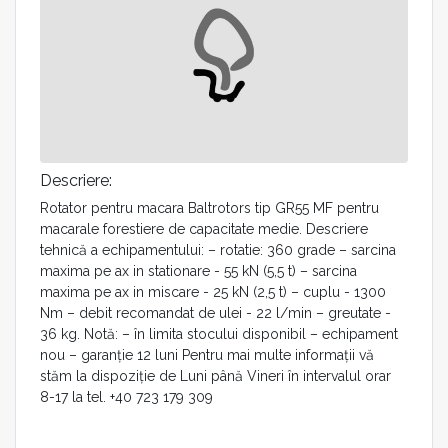
Descriere:
Rotator pentru macara Baltrotors tip GR55 MF pentru
macarale forestiere de capacitate medie. Descriere
tehnică a echipamentului: – rotatie: 360 grade – sarcina
maxima pe ax in stationare - 55 kN (5,5 t) – sarcina
maxima pe ax in miscare - 25 kN (2,5 t) – cuplu - 1300
Nm – debit recomandat de ulei - 22 l/min – greutate -
36 kg. Notă: – în limita stocului disponibil – echipament
nou – garanție 12 luni Pentru mai multe informații vă
stăm la dispoziție de Luni până Vineri în intervalul orar
8-17 la tel. +40 723 179 309