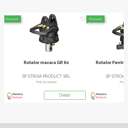
Promovat
Promovat
Rotator macara GR 60
Rotator Pentru 
G
SP STROIA PRODUCT SRL
SP STROIA
Pret la cerere
Pret 
Detalii