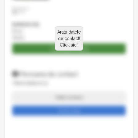
BARBOR SRL
Nr.43
Arata datele
Alunis
de contact!
Click aici!
Catalog produse
Persoana de contact
TIBOR BARDOCZI
Arata numarul
Trimite mesaj