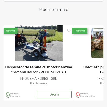
Produse similare
Promovat
Promovat
Despicator de lemne cu motor benzina
Balotiera pen
tractabil Balfor PRO 16 SB ROAD
LA
PROGEMA FOREST SRL
IF CO
Pret la cerere
Pret 
Detalii