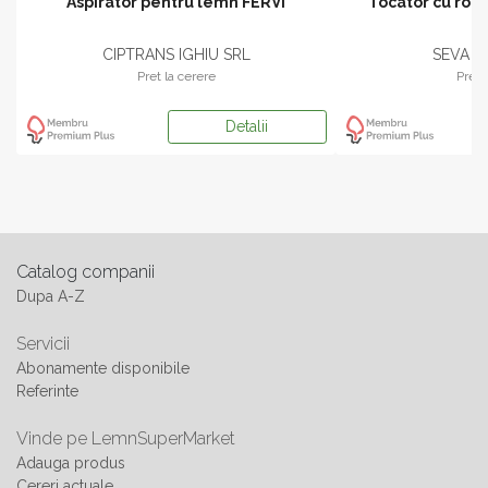
e
Aspirator pentru lemn FERVI
Tocator cu rotir
CIPTRANS IGHIU SRL
SEVA G
Pret la cerere
Pret 
Detalii
Catalog companii
Dupa A-Z
Servicii
Abonamente disponibile
Referinte
Vinde pe LemnSuperMarket
Adauga produs
Cereri actuale