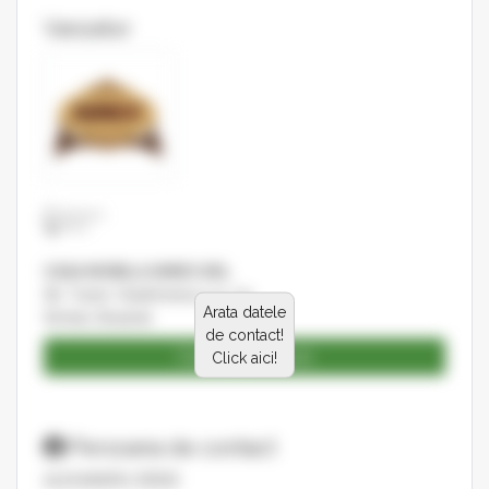
Vanzator
CASA MOBILA SIMEX SRL
Str. Tudor Vladimirescu nr. 24
Arata datele
Simleu Silvaniei
de contact!
Catalog produse
Click aici!
Persoana de contact
ALEXANDRU ERDEI