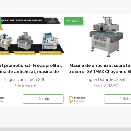
Promovat
t promotional- Freza profilat,
Masina de antichizat suprafat
na de antichizat, masina de
trecere- SARMAX Chayenne S
impregnat
Ligna Dumi Tech SRL
Ligna Dumi Tech SRL
Pret la cerere
9500.00 EURO
Detalii
Detalii