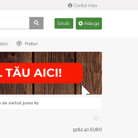
Contul meu
Solutii
Adauga
 stoc
Preturi
 de slefuit junior R1
5262.40 EURO