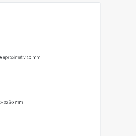
 de aproximativ 10 mm
150×2280 mm
.
500 mm pentru a lucra scripetele de rulare)