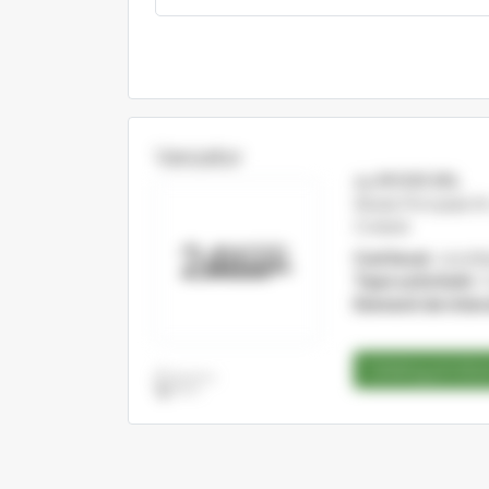
Vanzator
24 WOOD SRL
Strada Principala N
Cristesti
Cod fiscal:
222082
Tipul activitatii:
C
Domenii de inter
Catalog produ