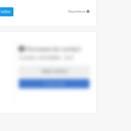
witter
Raporteaza
m
Persoana de contact
CLAUDIU, KATHARINA , ZOLT
Arata numarul
Trimite mesaj