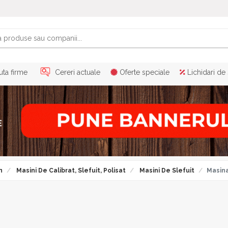
ta firme
Cereri actuale
Oferte speciale
Lichidari de
n
Masini De Calibrat, Slefuit, Polisat
Masini De Slefuit
Masina