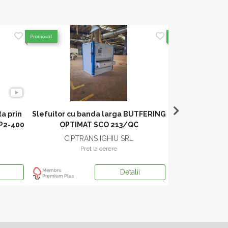
Promovat
Promovat
a prin
Slefuitor cu banda larga BUTFERING
MASINA DE S
P2-400
OPTIMAT SCO 213/QC
AVANS AUTO
marca CAMA
CIPTRANS IGHIU SRL
Ligna 
Pret la cerere
Pr
Detalii