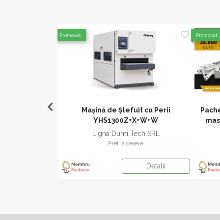
Promovat
Promovat
slefuit cu cutite
Mașină de Șlefuit cu Perii
Pache
YHS1300Z+X+W+W
masi
X SRL
Ligna Dumi Tech SRL
ere
Pret la cerere
Detalii
Detalii