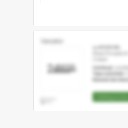
Vanzator
24 WOOD SRL
Strada Principala N
Cristesti
Cod fiscal:
222082
Tipul activitatii:
C
Domenii de inter
Catalog produ