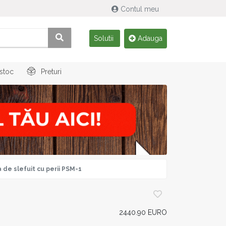
Contul meu
Solutii
Adauga
 stoc
Preturi
 de slefuit cu perii PSM-1
2440.90 EURO