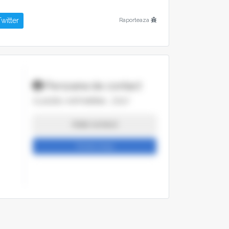
witter
Raporteaza
mm
Persoana de contact
CLAUDIU, KATHARINA , ZOLT
Arata numarul
Trimite mesaj