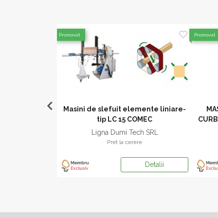
Promovat
Promovat
t cu Perii
Masini de slefuit elemente liniare-
MA
X+W+W
tip LC 15 COMEC
CURB
ech SRL
Ligna Dumi Tech SRL
ere
Pret la cerere
Detalii
Detalii