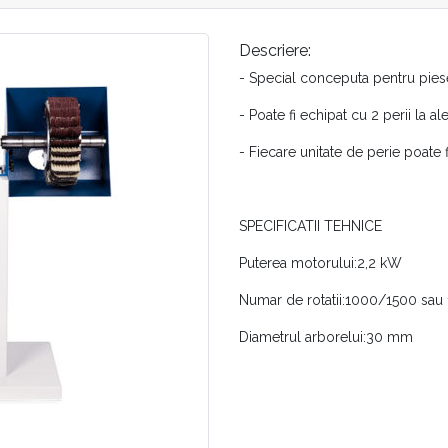
Descriere:
- Special conceputa pentru pies
- Poate fi echipat cu 2 perii la a
- Fiecare unitate de perie poate f
SPECIFICATII TEHNICE
Puterea motorului:2,2 kW
Numar de rotatii:1000/1500 sa
Diametrul arborelui:30 mm
Diametrul abraziv maxim:350 m
Lățimea maximă abrazivă:275 
Spatiu necesar:1500×800 mm