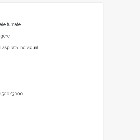
ele turnate
legere
i aspirată individual
u 1500/3000
m
mm