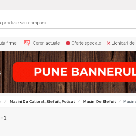
ta firme
Cereri actuale
Oferte speciale
Lichidari de
n
Masini De Calibrat, Slefuit, Polisat
Masini De Slefuit
Masina
-1