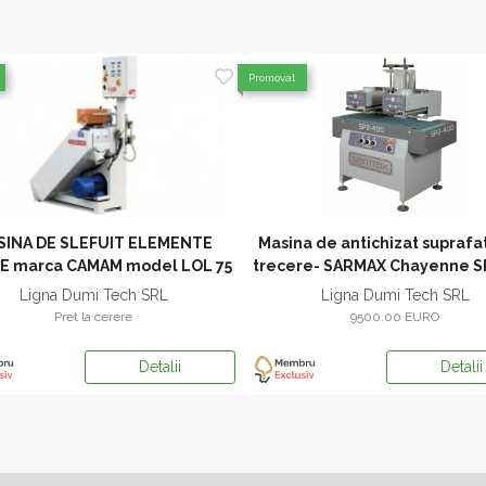
Promovat
SINA DE SLEFUIT ELEMENTE
Masina de antichizat suprafat
E marca CAMAM model LOL 75
trecere- SARMAX Chayenne S
RU
Ligna Dumi Tech SRL
Ligna Dumi Tech SRL
Pret la cerere
9500.00 EURO
Detalii
Detalii