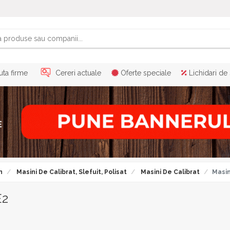
ta firme
Cereri actuale
Oferte speciale
Lichidari de
n
Masini De Calibrat, Slefuit, Polisat
Masini De Calibrat
Masi
E2