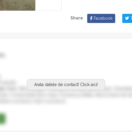
Share
Facebook
T
SRL
9
roductie
Arata datele de contact! Click aici!
es:
Paleti, Alte ambalaje, Cherestea & semifabricate foioase, Chereste
noase, Componente lemn masiv, Produse profilate, Alte produse din l
estre si accesorii, Scari si accesorii,
se