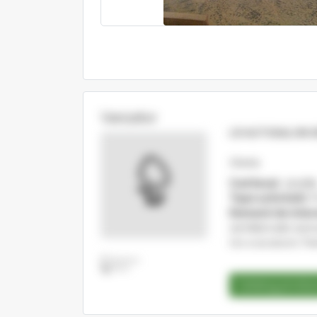
Vanzator
LR AUTOSALON 
Gherla
Cod fiscal:
25058
Tipul activitatii:
P
Domenii de inter
semifabricate rasi
Usi si accesorii, Fer
Catalog produ