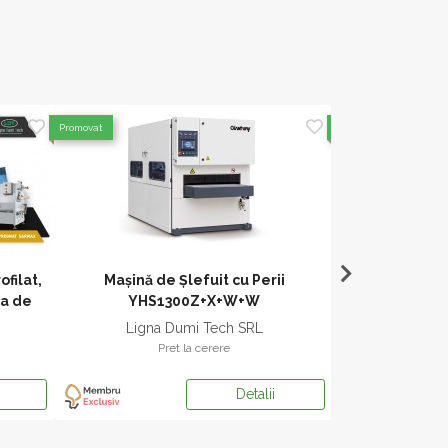
Promovat
Promovat
filat,
Mașină de Șlefuit cu Perii
MASINA DE 
na de
YHS1300Z+X+W+W
CURBE marca 
Ligna Dumi Tech SRL
Ligna 
Pret la cerere
Pr
Detalii