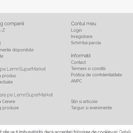
og companii
Contul meu
A-Z
Login
Inregistrare
i
Schimba parola
ente disponibile
Informatii
te
Contact
 pe LemnSuperMarket
Termeni si conditii
Politica de confidentialitate
a produs
ANPC
actuale
ra pe LemnSuperMarket
 Cerere
Stiri si articole
g produse
Targuri si evenimente
 SRL
t site va fi îmbunătățită dacă acceptați folosirea de cookie-uri.
Detalii.