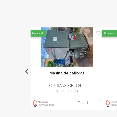
Promovat
Promovat
slefuit cu cutite
Masina de calibrat
X SRL
CIPTRANS IGHIU SRL
ere
3200.00 EURO
Detalii
Detalii