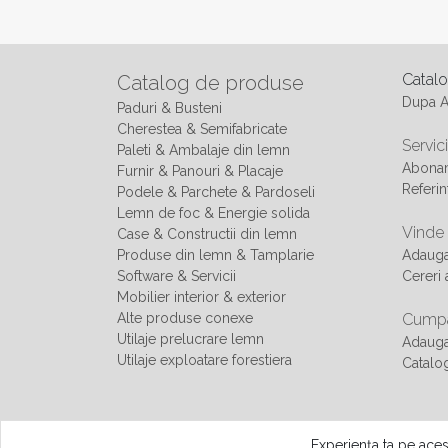
Catal
Catalog de produse
Dupa 
Paduri & Busteni
Cherestea & Semifabricate
Servici
Paleti & Ambalaje din lemn
Abonam
Furnir & Panouri & Placaje
Referin
Podele & Parchete & Pardoseli
Lemn de foc & Energie solida
Vinde
Case & Constructii din lemn
Produse din lemn & Tamplarie
Adaug
Software & Servicii
Cereri 
Mobilier interior & exterior
Alte produse conexe
Cumpa
Utilaje prelucrare lemn
Adauga
Utilaje exploatare forestiera
Catalo
© Copyright - All rights reserved 2013 - 2026 Smart Web Invest
Experiența ta pe aces