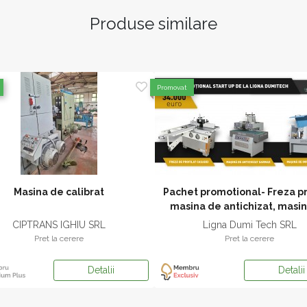
Produse similare
Promovat
Masina de calibrat
Pachet promotional- Freza pro
masina de antichizat, masi
impregnat
CIPTRANS IGHIU SRL
Ligna Dumi Tech SRL
Pret la cerere
Pret la cerere
Detalii
Detalii