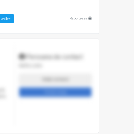
witter
Raporteaza
Persoana de contact
RATIU LIVIU
Arata numarul
a &
Trimite mesaj
emn,