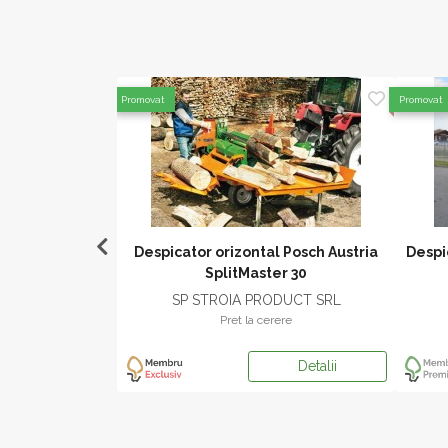
Promovat
Promovat
xe interpolate,
Despicator orizontal Posch Austria
Despi
800
SplitMaster 30
X SRL
SP STROIA PRODUCT SRL
ere
Pret la cerere
Detalii
Detalii