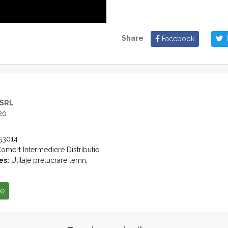
Interfață disponibilă în ch
⚙️ Date tehnice
Share
Facebook
T
ParametruValoareTensiune380V /
necesară0,6–0,8 MPaViteză apli
cm/sRază minimă prelucrareR
📦 Livrare și servicii incluse
 SRL
Prețul include
transport DAP la
 20
funcțiune
și
instruirea perso
53014
Garanție:
12 luni de la instalare
omert Intermediere Distributie
asigurate în post-garanție.
es:
Utilaje prelucrare lemn,
se