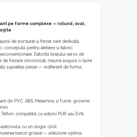
cant pe forme complexe — rotund, oval,
unjite
ină de bordurat și frezat cant dedicată
b, concepută pentru ateliere și fabrici
econvenționale. Datorită brațului servo de
 de frezare sincronizat, mașina asigură o lipire
oată suprafața piesei — indiferent de formă.
nt din PVC, ABS, Melamină și Furnir, grosime
0 mm
e Teflon, compatibil cu adeziv PUR sau EVA,
 adezivului cu un singur click
înmuierea benzii groase — adeziune optimă