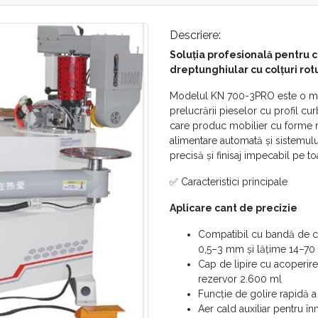
Descriere:
Soluția profesională pentru 
dreptunghiular cu colțuri rot
Modelul KN 700-3PRO este o maș
prelucrării pieselor cu profil cur
care produc mobilier cu forme n
alimentare automată și sistemului
precisă și finisaj impecabil pe t
✅ Caracteristici principale
Aplicare cant de precizie
Compatibil cu bandă de ca
0,5–3 mm și lățime 14–7
Cap de lipire cu acoperir
rezervor 2.600 ml
Funcție de golire rapidă a
Aer cald auxiliar pentru 