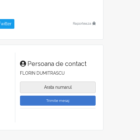
ineză și engleză
witter
Raporteaza
 50Hz / 3 fazePutere totală6,5 kWPresiune aer
care cant0–30 cm/sViteză frezare cant0–24
 ≥ 20 mm
Persoana de contact
 sediul beneficiarului
,
instalare
,
punere în
FLORIN DUMITRASCU
nalului
de operare — fără costuri suplimentare.
 (PIF). Service și piese de schimb originale
Arata numarul
Trimite mesaj