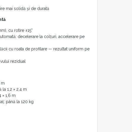
ire mai solidă și de durată
ntă
m), cu rotire ±15°
utomată: decelerare la colțuri, accelerare pe
lăcii cu roata de profilare — rezultat uniform pe
vului rezidual
4 m
 la 1,2 × 2,4 m
4 × 1,6 m
aț: până la 120 kg
a parametrilor de lucru
i de date utilizate frecvent