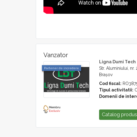
Vanzator
Ligna Dumi Tech
Str. Aluminiului, nr.
Partener de incredere
Brașov
Cod fiscal:
RO387
Tipul activitatii:
C
Domenii de inter
Catalog produ