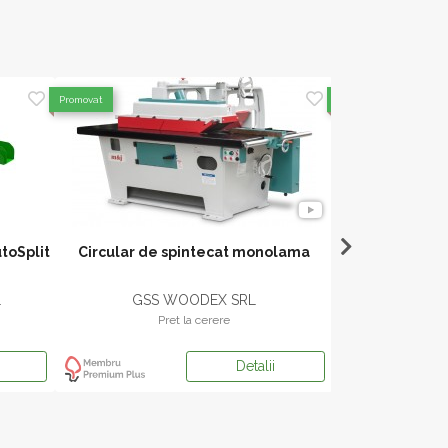
Promovat
Promovat
toSplit
Circular de spintecat monolama
Linie de pr
BALFOR C
L
GSS WOODEX SRL
PROGEM
Pret la cerere
Pr
Detalii