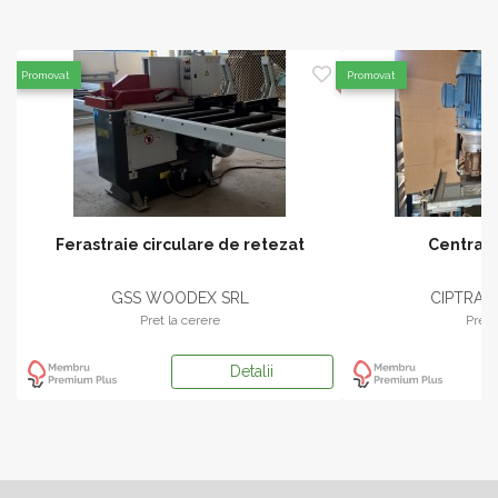
Promovat
Promovat
Ferastraie circulare de retezat
Centrala
GSS WOODEX SRL
CIPTRANS
Pret la cerere
Pret 
Detalii