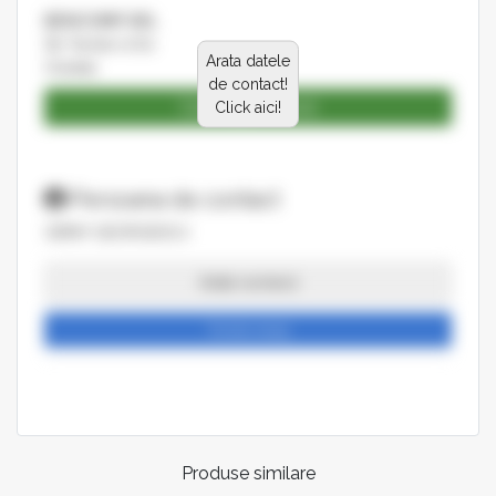
BENCOMP SRL
Str. Facliei nr.60
Arata datele
Oradea
de contact!
Catalog produse
Click aici!
Persoana de contact
GRINY GEORGESCU
Arata numarul
Trimite mesaj
Produse similare