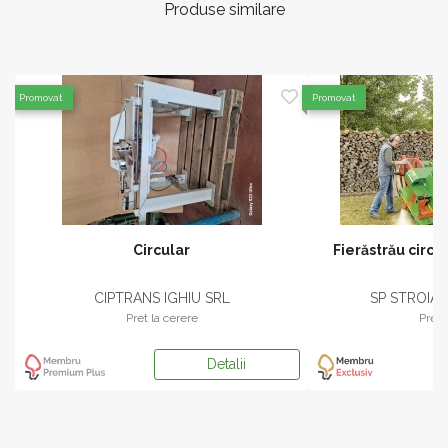
Produse similare
Promovat
Promovat
Circular
Fierăstrău circ
CIPTRANS IGHIU SRL
SP STROIA
Pret la cerere
Pret 
Detalii