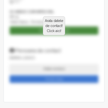
SC ARBOC COM IMPEX SRL
NR 19
Arata datele
Valea Seaca , Romania
de contact!
Catalog produse
Click aici!
Persoana de contact
BARNA LUKACS
Arata numarul
Trimite mesaj