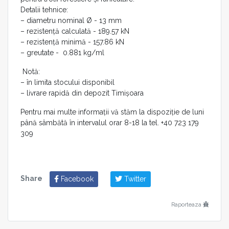
Detalii tehnice:
– diametru nominal Ø - 13 mm
– rezistență calculată - 189.57 kN
– rezistență minimă - 157.86 kN
– greutate - 0.881 kg/ml
Notă:
– în limita stocului disponibil
– livrare rapidă din depozit Timișoara
Pentru mai multe informații vă stăm la dispoziție de luni
până sâmbătă în intervalul orar 8-18 la tel. +40 723 179
309
Share
Facebook
Twitter
Raporteaza