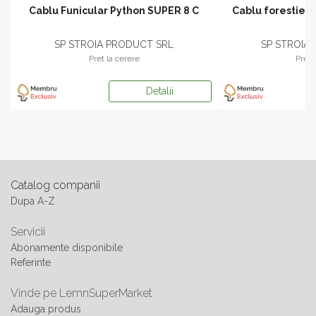
Cablu Funicular Python SUPER 8 C
Cablu forestier
SP STROIA PRODUCT SRL
SP STROIA
Pret la cerere
Pret 
Detalii
Catalog companii
Dupa A-Z
Servicii
Abonamente disponibile
Referinte
Vinde pe LemnSuperMarket
Adauga produs