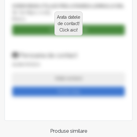
SORIN MIHAI UTILAJE PRELUCRAREA LEMNULUI SRL
Str. De Mijloc nr.183
Arata datele
Brasov
de contact!
Catalog produse
Click aici!
Persoana de contact
ALINA ROSCA
Arata numarul
Trimite mesaj
Produse similare