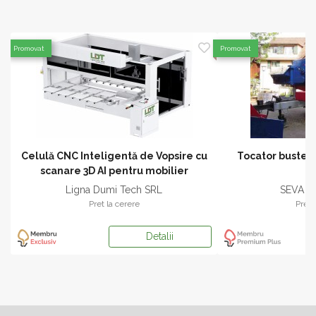
Promovat
Promovat
Celulă CNC Inteligentă de Vopsire cu
Tocator busteni
scanare 3D AI pentru mobilier
Ligna Dumi Tech SRL
SEVA G
Pret la cerere
Pret 
Detalii