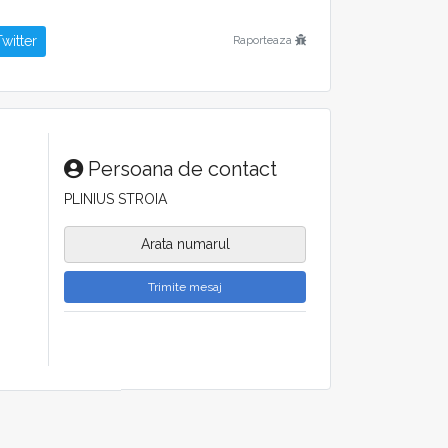
ar
witter
Raporteaza
Persoana de contact
tăm la dispoziție de luni până sâmbătă
0 723 179 309
PLINIUS STROIA
Arata numarul
Trimite mesaj