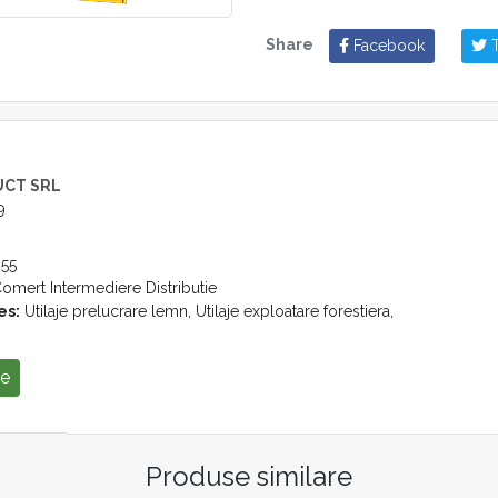
Opțional: cardan, lanțuri ciochin
Share
Facebook
T
Notă:
– în limita stocului disponibil
– echipament nou
– garanție 12 luni
UCT SRL
Pentru mai multe informații vă s
9
în intervalul orar 8-18 la tel. +4
contact@stroiaproduct.ro
55
omert Intermediere Distributie
es:
Utilaje prelucrare lemn, Utilaje exploatare forestiera,
se
Produse similare