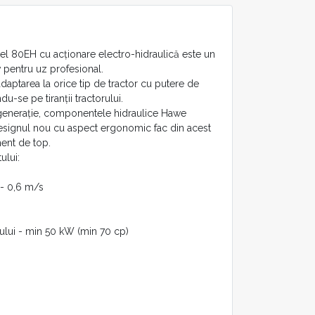
l 80EH cu acționare electro-hidraulică este un
pentru uz profesional.
daptarea la orice tip de tractor cu putere de
u-se pe tiranții tractorului.
 generație, componentele hidraulice Hawe
designul nou cu aspect ergonomic fac din acest
ment de top.
ului:
 - 0,6 m/s
ului - min 50 kW (min 70 cp)
utere - 540 rot/min
idisc, rola de ghidare inferioară, suport