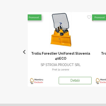
Promovat
Promovat
iforest 50ECO
Troliu Forestier Uniforest Slovenia
Tro
40ECO
DUCT SRL
SP STROIA PRODUCT SRL
ere
Pret la cerere
Detalii
Detalii