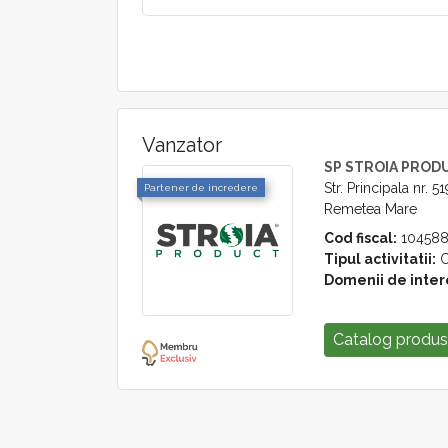
Vanzator
SP STROIA PROD
Str. Principala nr. 51
Partener de incredere
Remetea Mare
Cod fiscal:
104588
Tipul activitatii:
C
Domenii de inter
Catalog produ