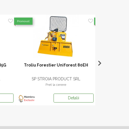
Promovat
Promovat
 85G
Troliu Forestier Uniforest 80EH
Troliu forest
L
SP STROIA PRODUCT SRL
SP STRO
Pret la cerere
Pr
Detalii