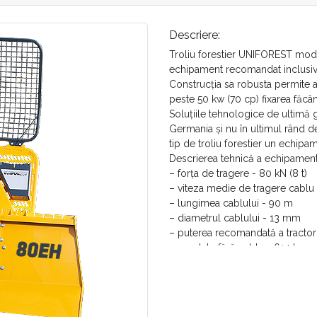
Descriere:
Troliu forestier UNIFOREST mode
echipament recomandat inclusiv 
Construcția sa robusta permite a
peste 50 kw (70 cp) fixarea făcând
Soluțiile tehnologice de ultimă
Germania și nu în ultimul rând 
tip de troliu forestier un echipa
Descrierea tehnică a echipament
– forța de tragere - 80 kN (8 t)
– viteza medie de tragere cablu
– lungimea cablului - 90 m
– diametrul cablului - 13 mm
– puterea recomandată a tractor
– greutate fără cablu - 614 kg
– turația arborelui la priza de p
– prindere - categoria I și II
– dotat în serie cu: ambreiaj mult
motoferăstrău, cuplă remorcă