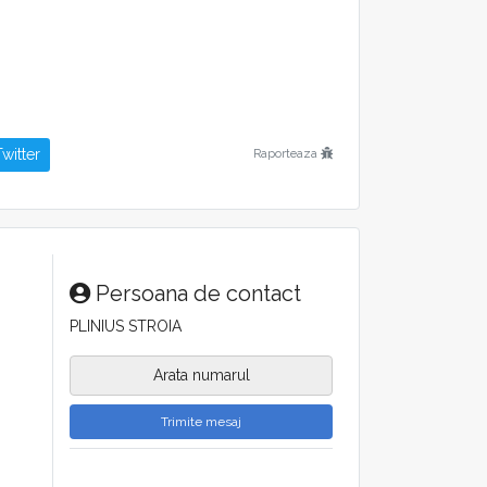
ar
witter
Raporteaza
tăm la dispoziție de luni până sâmbătă
0 723 179 309
Persoana de contact
PLINIUS STROIA
Arata numarul
Trimite mesaj