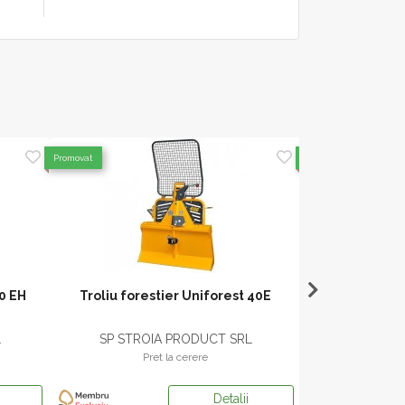
Promovat
Promovat
60 EH
Troliu forestier Uniforest 40E
Troliu Fore
L
SP STROIA PRODUCT SRL
SP STRO
Pret la cerere
Pr
Detalii