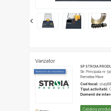
Vanzator
SP STROIA PROD
Str. Principala nr. 51
Partener de incredere
Remetea Mare
Cod fiscal:
104588
Tipul activitatii:
C
Domenii de inter
Catalog produ