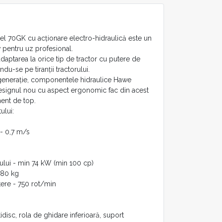
l 70GK cu acționare electro-hidraulică este un
pentru uz profesional.
daptarea la orice tip de tractor cu putere de
du-se pe tiranții tractorului.
 generație, componentele hidraulice Hawe
designul nou cu aspect ergonomic fac din acest
ment de top.
ului:
 - 0,7 m/s
ului - min 74 kW (min 100 cp)
680 kg
utere - 750 rot/min
idisc, rola de ghidare inferioară, suport