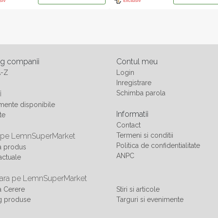
og companii
Contul meu
A-Z
Login
Inregistrare
i
Schimba parola
ente disponibile
Informatii
te
Contact
 pe LemnSuperMarket
Termeni si conditii
Politica de confidentialitate
a produs
ANPC
actuale
ra pe LemnSuperMarket
 Cerere
Stiri si articole
g produse
Targuri si evenimente