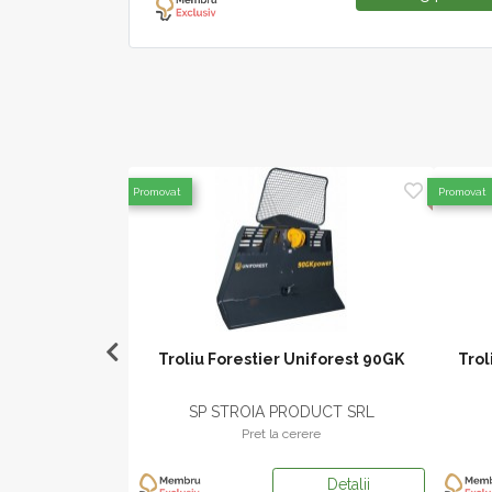
Promovat
Promovat
iforest 80 EH
Troliu Forestier Uniforest 90GK
Trol
DUCT SRL
SP STROIA PRODUCT SRL
ere
Pret la cerere
Detalii
Detalii