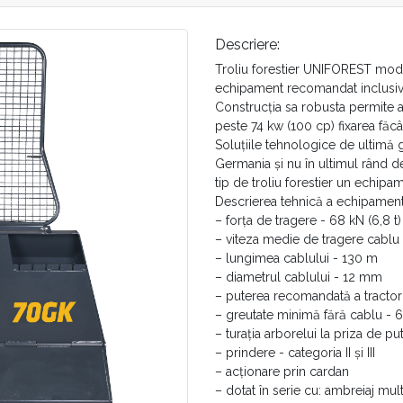
Descriere:
Troliu forestier UNIFOREST mode
echipament recomandat inclusiv 
Construcția sa robusta permite a
peste 74 kw (100 cp) fixarea făcân
Soluțiile tehnologice de ultimă
Germania și nu în ultimul rând 
tip de troliu forestier un echipa
Descrierea tehnică a echipament
– forța de tragere - 68 kN (6,8 t)
– viteza medie de tragere cablu
– lungimea cablului - 130 m
– diametrul cablului - 12 mm
– puterea recomandată a tractor
– greutate minimă fără cablu - 
– turația arborelui la priza de p
– prindere - categoria II și III
– acționare prin cardan
– dotat în serie cu: ambreiaj mult