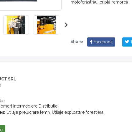
motoferăstrău, cuplă remorcă
Opțional: cardan, lanțuri ciochin
Notă:
– în limita stocului disponibil
– echipament nou
Share
Facebook
T
– garanție 12 luni
Pentru mai multe informații vă s
în intervalul orar 8-18 la tel. +4
contact@stroiaproduct.ro
UCT SRL
9
55
omert Intermediere Distributie
es:
Utilaje prelucrare lemn, Utilaje exploatare forestiera,
se