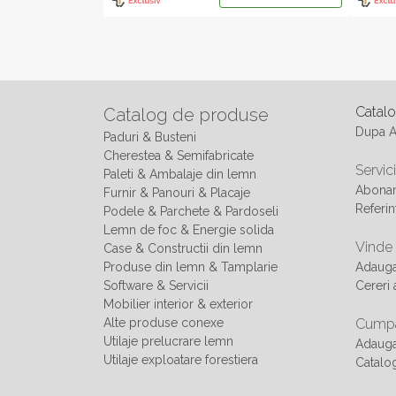
Catal
Catalog de produse
Dupa 
Paduri & Busteni
Cherestea & Semifabricate
Servici
Paleti & Ambalaje din lemn
Abonam
Furnir & Panouri & Placaje
Referin
Podele & Parchete & Pardoseli
Lemn de foc & Energie solida
Vinde
Case & Constructii din lemn
Produse din lemn & Tamplarie
Adaug
Software & Servicii
Cereri 
Mobilier interior & exterior
Alte produse conexe
Cumpa
Utilaje prelucrare lemn
Adauga
Utilaje exploatare forestiera
Catalo