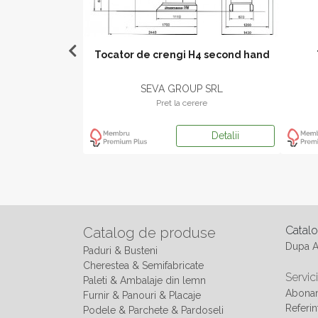
300 x 800 L 6 WV
Tocator de crengi H4 second hand
er GmbH
P SRL
SEVA GROUP SRL
ere
Pret la cerere
Detalii
Detalii
Catal
Catalog de produse
Dupa 
Paduri & Busteni
Cherestea & Semifabricate
Servici
Paleti & Ambalaje din lemn
Abonam
Furnir & Panouri & Placaje
Referin
Podele & Parchete & Pardoseli