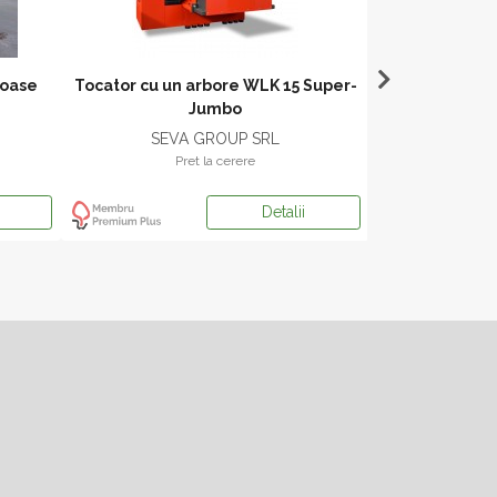
noase
Tocator cu un arbore WLK 15 Super-
Tocator HFG 
Jumbo
se
SEVA GROUP SRL
SEVA
Pret la cerere
Pr
Detalii