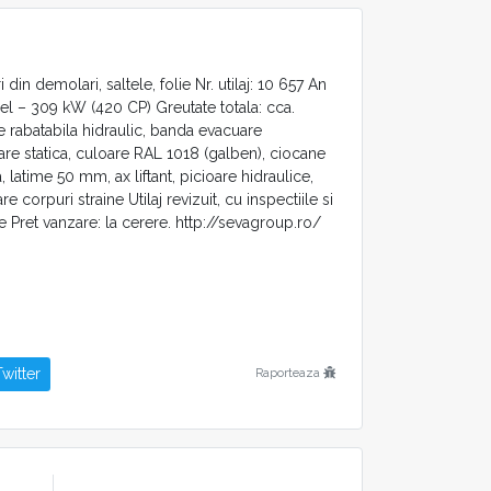
in demolari, saltele, folie Nr. utilaj: 10 657 An
el – 309 kW (420 CP) Greutate totala: cca.
ie rabatabila hidraulic, banda evacuare
re statica, culoare RAL 1018 (galben), ciocane
 latime 50 mm, ax liftant, picioare hidraulice,
 corpuri straine Utilaj revizuit, cu inspectiile si
e Pret vanzare: la cerere. http://sevagroup.ro/
witter
Raporteaza