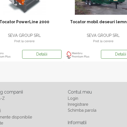
Tocator PowerLine 2000
Tocator mobil deseuri lem
SEVA GROUP SRL
SEVA GROUP SRL
Pret la cerere
Pret la cerere
Detalii
Detalii
og companii
Contul meu
A-Z
Login
Inregistrare
i
Schimba parola
ente disponibile
Informatii
te