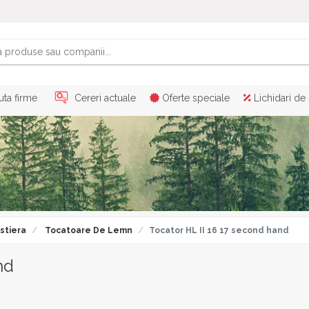
ta firme
Cereri actuale
Oferte speciale
Lichidari de
stiera
Tocatoare De Lemn
Tocator HL II 16 17 second hand
nd