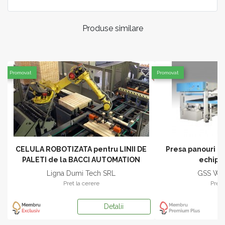
Produse similare
Promovat
Promovat
CELULA ROBOTIZATA pentru LINII DE
Presa panouri cu 
PALETI de la BACCI AUTOMATION
echipa
Ligna Dumi Tech SRL
GSS WO
Pret la cerere
Pret 
Detalii