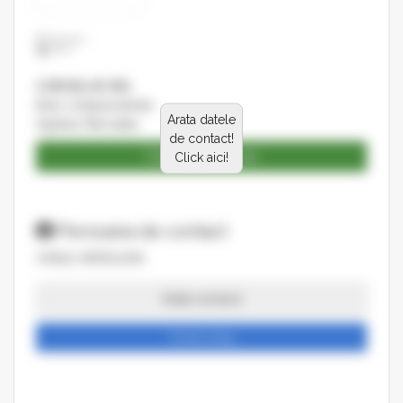
CORI BLUE SRL
Bdul. Independentei
Arata datele
Sighetu Marmatiei
de contact!
Catalog produse
Click aici!
Persoana de contact
VASILE ARDELEAN
Arata numarul
Trimite mesaj