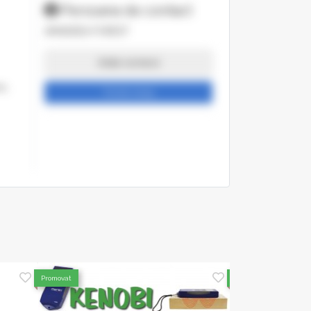
Persoana de contact
AMADEEA FOREST
Arata numarul
n,
Trimite mesaj
Promovat
Promovat