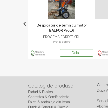
e inertie HL I
Despicator de lemn cu motor
BALFOR Pro 16
P SRL
PROGEMA FOREST SRL
ere
Pret la cerere
Detalii
Detalii
Catal
Catalog de produse
Dupa 
Paduri & Busteni
Cherestea & Semifabricate
Servici
Paleti & Ambalaje din lemn
Abonam
Furnir & Panouri & Placaje