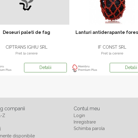
Deseuri paleti de fag
Lanturi antiderapante fores
CIPTRANS IGHIU SRL
IF CONST SRL
Pret la cerere
Pret la cerere
Detalii
Detalii
og companii
Contul meu
A-Z
Login
Inregistrare
i
Schimba parola
ente disponibile