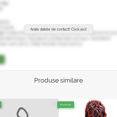
 SRL
68
84791
roductie
Arata datele de contact! Click aici!
es:
Podele & Parchete & Pardoseli, Case din lemn, Constructii din lem
bricate foioase, Cherestea & semifabricate rasinoase, Cherestea &
cale, Lemn de foc, Peleti, Brichete, Deseu lemnos,
se
Produse similare
Promovat