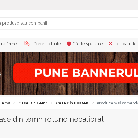
ta firme
Cereri actuale
Oferte speciale
Lichidari de
 Lemn
Case Din Lemn
Casa Din Busteni
Producem si comercia
se din lemn rotund necalibrat