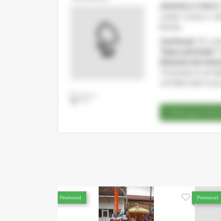
AMADEEA FOREST
Cartier Unirea nr 4
Bistrita
Cod fiscal:
RO 331
Tipul activitatii:
P
Domenii de inter
Cherestea & semifa
semifabricate tropi
Catalog produ
Promovat
Promovat