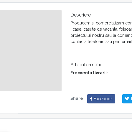
Descriere:
Producem si comercializam const
: case, casute de vacanta, foisoar
proiectului nostru sau la comanda
contacta telefonic sau prin emai
Alte informatii:
Frecventa livrarii:
Share
Facebook
T