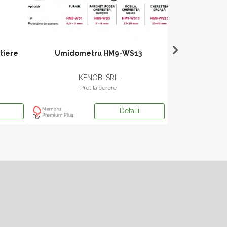
tiere
Umidometru HM9-WS13
Tocator orizont
BRUKS-
KENOBI SRL
SEVA
Pret la cerere
Pr
Detalii