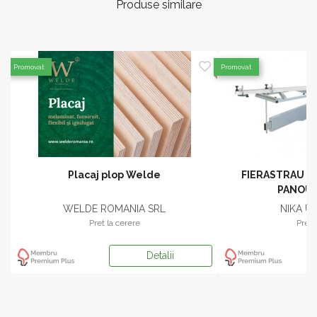
Produse similare
Promovat
Promovat
Placaj plop Welde
FIERASTRAU C
PANOURI
WELDE ROMANIA SRL
NIKA UT
Pret la cerere
Pret 
Detalii