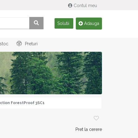
Contul meu
Solutii
Adauga
 stoc
Preturi
ction ForestProof 3SC1
Pret la cerere