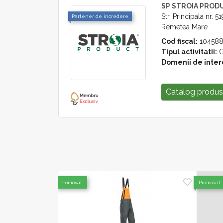
SP STROIA PROD
Str. Principala nr. 51
Partener de incredere
Remetea Mare
Cod fiscal:
104588
Tipul activitatii:
C
Domenii de inter
Catalog produ
Promovat
Promovat