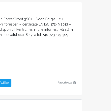
on ForestOroof 3SC1 - Sioen Belgia - cu
ii forestieri – certificate EN ISO 17249:2013 –
i disponibil Pentru mai multe informații vă stăm
în intervalul orar 8-17 la tel. +40 723 179 309
witter
Raporteaza