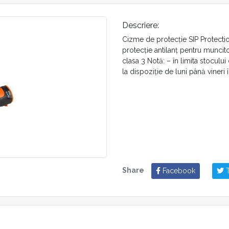
Descriere:
Cizme de protecție SIP Protecti
protecție antilanț pentru muncitor
clasa 3 Notă: – în limita stoculu
la dispoziție de luni până vineri 
Share
Facebook
T