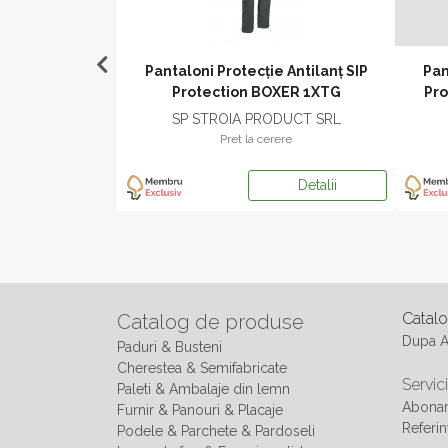
 Antilanț SIP
Pantaloni Protecție Antilanț SIP
Pan
 1XTG Pentru
Protection BOXER 1XTG
Pro
or
DUCT SRL
SP STROIA PRODUCT SRL
ere
Pret la cerere
Detalii
Detalii
Catal
Catalog de produse
Dupa 
Paduri & Busteni
Cherestea & Semifabricate
Servici
Paleti & Ambalaje din lemn
Abonam
Furnir & Panouri & Placaje
Referin
Podele & Parchete & Pardoseli