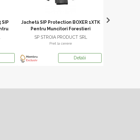
 SIP
Jachetă SIP Protection BOXER 1XTK
Casca De Prot
ntru
Pentru Muncitori Forestieri
4SC8 Pentru 
L
SP STROIA PRODUCT SRL
SP STRO
Pret la cerere
Pr
Detalii