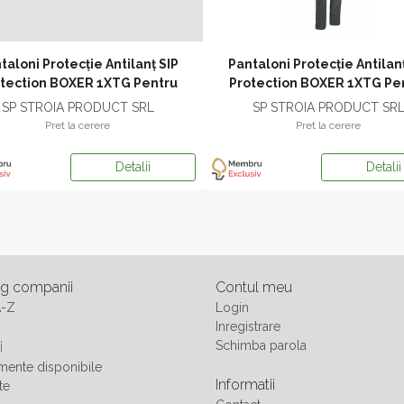
taloni Protecție Antilanț SIP
Pantaloni Protecție Antilanț
tection BOXER 1XTG Pentru
Protection BOXER 1XTG Pe
Muncitor
Muncitor
SP STROIA PRODUCT SRL
SP STROIA PRODUCT SR
Pret la cerere
Pret la cerere
Detalii
Detalii
og companii
Contul meu
A-Z
Login
Inregistrare
i
Schimba parola
ente disponibile
Informatii
te