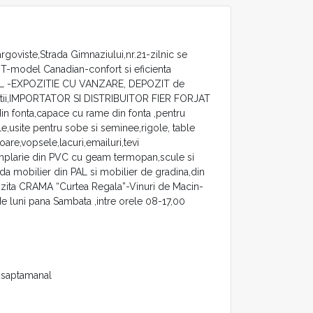
Targoviste,Strada Gimnaziului,nr.21-zilnic se
OT-model Canadian-confort si eficienta
L -EXPOZITIE CU VANZARE, DEPOZIT de
talatii,IMPORTATOR SI DISTRIBUITOR FIER FORJAT
din fonta,capace cu rame din fonta ,pentru
e,usite pentru sobe si seminee,rigole, table
toare,vopsele,lacuri,emailuri,tevi
amplarie din PVC cu geam termopan,scule si
a mobilier din PAL si mobilier de gradina,din
ti vizita CRAMA “Curtea Regala”-Vinuri de Macin-
de luni pana Sambata ,intre orele 08-17,00
saptamanal