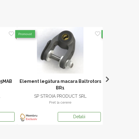
Promovat
Promovat
975MAB
Element legătura macara Baltrotors
Despicator
BR1
L
SP STROIA PRODUCT SRL
K
Pret la cerere
Pr
Detalii