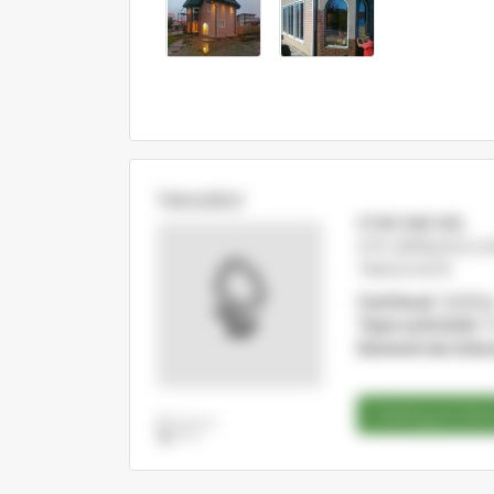
Vanzator
STAR S&R SRL
STR GIMNAZIULUI,
TARGOVISTE
Cod fiscal:
89885
Tipul activitatii:
Pr
Domenii de inter
Catalog produ