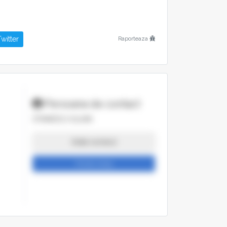
witter
Raporteaza
Persoana de contact
STANESCU IULIAN
Arata numarul
Trimite mesaj