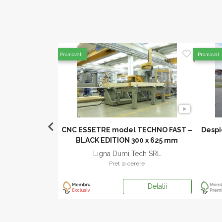
Promovat
Promovat
model 235 MXRS-
CNC ESSETRE model TECHNO FAST –
Despi
BLACK EDITION 300 x 625 mm
DUCT SRL
Ligna Dumi Tech SRL
ere
Pret la cerere
Detalii
Detalii