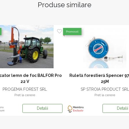
Produse similare
Promovat
cator lemn de foc BALFOR Pro
Ruletă forestieră Spencer 
22 V
25M
PROGEMA FOREST SRL
SP STROIA PRODUCT SR
Pret la cerere
Pret la cerere
Detalii
Detalii