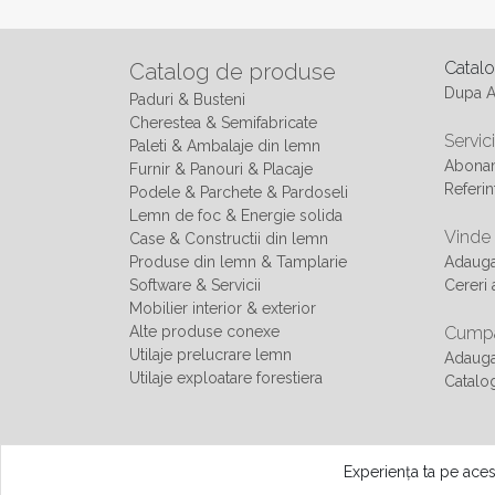
Catal
Catalog de produse
Dupa 
Paduri & Busteni
Cherestea & Semifabricate
Servici
Paleti & Ambalaje din lemn
Abonam
Furnir & Panouri & Placaje
Referin
Podele & Parchete & Pardoseli
Lemn de foc & Energie solida
Vinde
Case & Constructii din lemn
Produse din lemn & Tamplarie
Adaug
Software & Servicii
Cereri 
Mobilier interior & exterior
Alte produse conexe
Cumpa
Utilaje prelucrare lemn
Adauga
Utilaje exploatare forestiera
Catalo
© Copyright - All rights reserved 2013 - 2026 Smart Web Invest
Experiența ta pe aces