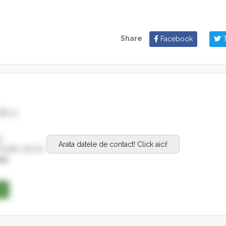
Share
Facebook
T
NR 21
9
Arata datele de contact! Click aici!
estari servicii
es:
se