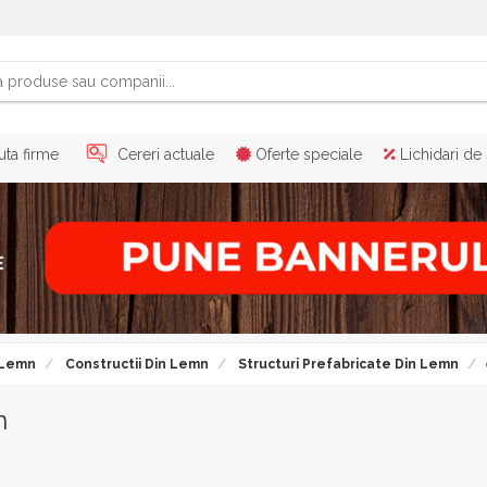
ta firme
Cereri actuale
Oferte speciale
Lichidari de
 Lemn
Constructii Din Lemn
Structuri Prefabricate Din Lemn
n