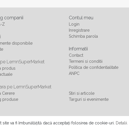
og companii
Contul meu
A-Z
Login
Inregistrare
i
Schimba parola
ente disponibile
Informatii
te
Contact
 pe LemnSuperMarket
Termeni si conditii
Politica de confidentialitate
a produs
ANPC
actuale
ra pe LemnSuperMarket
 Cerere
Stiri si articole
g produse
Targuri si evenimente
 SRL
t site va fi îmbunătățită dacă acceptați folosirea de cookie-uri.
Detalii.