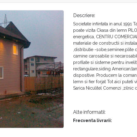
Descriere:
Societate infiintata in anul 1991 
poate vizita Ckasa din lemn PIL
energetica, CENTRU COMERCIA
materiale de constructii si ins
,distributie -sobe,seminee,plite 
camine carosabile si necarosabil
profilate si sisteme pentru inveli
rectangulare,siding American,t
dispositive. Producem la comand
lemn si fier forjat Tot aici pute
Sarica Niculitel Comenzi ,zilnic 
Alte informatii:
Frecventa livrarii: