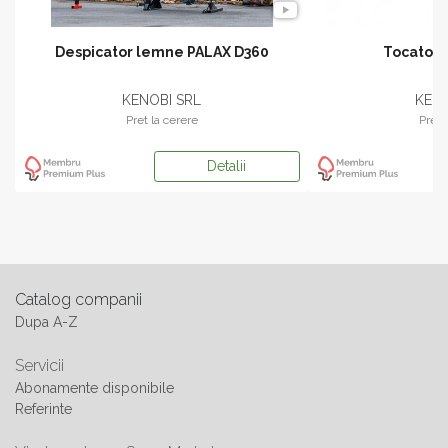
60
Tocator lemn 500EB
Tocator HF
KENOBI SRL
SE
Pret la cerere
Detalii
Catalog companii
Dupa A-Z
Servicii
Abonamente disponibile
Referinte