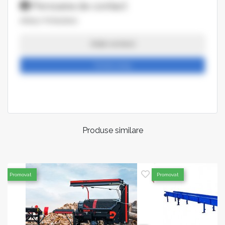
Persoana de contact
KIRALY PONGRAC
Arata numarul
Trimite mesaj
Produse similare
Promovat
Promovat