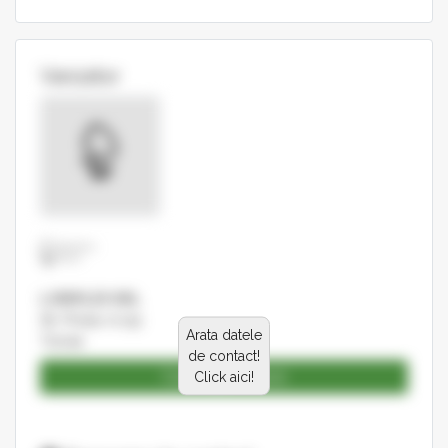
Vanzator
LORIPLEX SRL
Str. Prislav nr.151
Arata datele
Tulcea
de contact!
Catalog produse
Click aici!